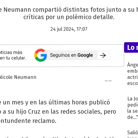
e Neumann compartió distintas fotos junto a su hi
críticas por un polémico detalle.
24 jul 2024, 17:07
Lo 
Ánge
emba
actr
esco
La J
un mes y en las últimas horas publicó
pedi
 a su hijo Cruz en las redes sociales, pero
la s
de...
contundente reclamo.
Sali