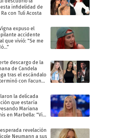
ui descubrió la
esta infidelidad de
 Ra con Tuli Acosta
 Vigna expuso el
pilante accidente
al que vivió: "Se me
ó..."
uerte descargo de la
ana de Candela
aga tras el escándalo
terminó con Facundo
no detenido
laron la delicada
ación que estaría
vesando Mariana
is en Marbella: "Vive
"
nesperada revelación
icole Neumann a sus