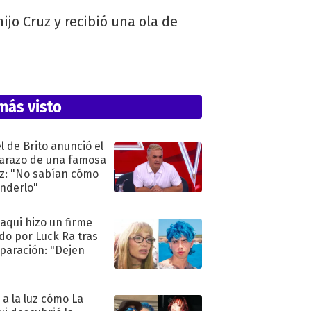
jo Cruz y recibió una ola de
más visto
l de Brito anunció el
razo de una famosa
iz: "No sabían cómo
nderlo"
oaqui hizo un firme
do por Luck Ra tras
eparación: "Dejen
"
ó a la luz cómo La