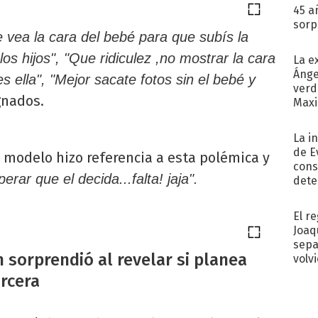
45 a
sorp
 vea la cara del bebé para que subís la
náuse
 los hijos", "Que ridiculez ,no mostrar la cara
La e
Ánge
 es ella", "Mejor sacate fotos sin el bebé y
verd
gnados.
Maxi
La i
de E
 modelo hizo referencia a esta polémica y
cons
erar que el decida...falta! jaja".
dete
Fac
El r
Joaq
sepa
 sorprendió al revelar si planea
volv
Urcera