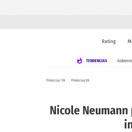
Rating
M
TENDENCIAS
Gobiern
Primicias YA
PrimiciasYA
Nicole Neumann p
i