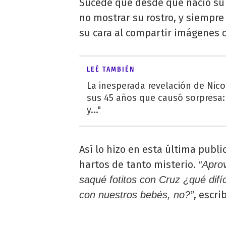
Sucede que desde que nació su p
no mostrar su rostro, y siempre
su cara al compartir imágenes d
LEÉ TAMBIÉN
La inesperada revelación de Ni
sus 45 años que causó sorpresa
y..."
Así lo hizo en esta última publ
hartos de tanto misterio.
“Apro
saqué fotitos con Cruz ¿qué difí
, escri
con nuestros bebés, no?”