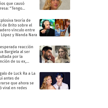
ños que causó
resa: "Tengo
as y..."
xplosiva teoría de
l de Brito sobre el
adero vínculo entre
 López y Wanda Nara
nesperada reacción
va Bargiela al ser
ultada por la
nción de su ex,
undo Moyano
egalo de Luck Ra a La
ui antes de
rarse que ahora se
ió viral en redes