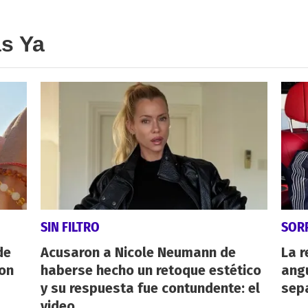
as Ya
SIN FILTRO
SOR
de
Acusaron a Nicole Neumann de
La r
con
haberse hecho un retoque estético
angu
y su respuesta fue contundente: el
sepa
video