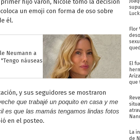
rimer hijo varón, Nicole tomó la decisión
Joaq
supu
 coloca un emoji con forma de oso sobre
Luck
e él.
Flor
deso
sexu
qued
cole Neumann a
: "Tengo náuseas
El f
herm
Ariz
que 
Moya
icación, y sus seguidores se mostraron
Reve
veche que trabajé un poquito en casa y me
situ
atra
cil es que las mamás tengamos lindas fotos
Nann
bió en el posteo.
de...
La i
de N