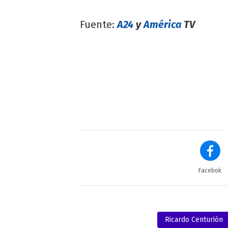
Fuente:
A24
y
América
TV
Facebok
Ricardo Centurión