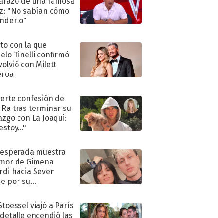
razo de una famosa
iz: "No sabían cómo
nderlo"
oto con la que
elo Tinelli confirmó
volvió con Milett
eroa
uerte confesión de
 Ra tras terminar su
azgo con La Joaqui:
stoy..."
nesperada muestra
mor de Gimena
rdi hacia Seven
e por su
pleaños
Stoessel viajó a París
 detalle encendió las