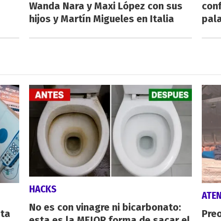
Wanda Nara y Maxi López con sus
conf
hijos y Martín Migueles en Italia
pala
HACKS
ATE
No es con vinagre ni bicarbonato:
sta
Preo
esta es la MEJOR forma de sacar el