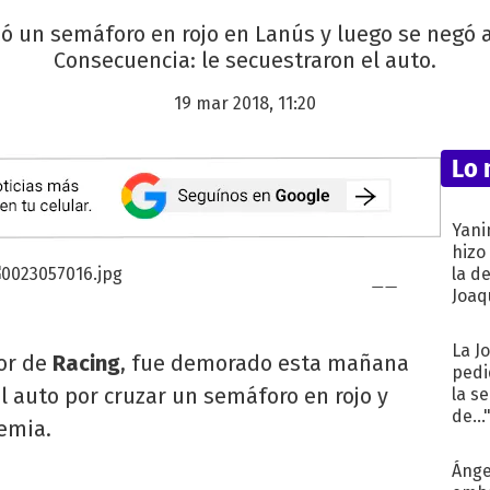
zó un semáforo en rojo en Lanús y luego se negó a
Consecuencia: le secuestraron el auto.
19 mar 2018, 11:20
Lo 
Yani
hizo
la d
Joaqu
La J
or de
Racing
, fue demorado esta mañana
pedi
 el auto por cruzar un semáforo en rojo y
la s
de...
lemia.
Ánge