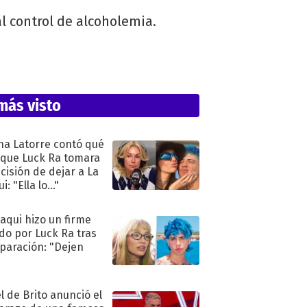
l control de alcoholemia.
más visto
na Latorre contó qué
 que Luck Ra tomara
ecisión de dejar a La
i: "Ella lo..."
oaqui hizo un firme
do por Luck Ra tras
eparación: "Dejen
"
l de Brito anunció el