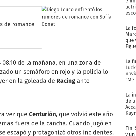
emba
actr
esco
es de romance
La f
Marc
que 
Figu
La f
as 08.10 de la mañana, en una zona de
Luck
zado un semáforo en rojo y la policía lo
novi
"Me e
yer en la goleada de
Racing
ante
La i
de a
Acca
Kayn
ra vez que
Centurión
, que volvió este año
cum
lemas fuera de la cancha. Cuando jugó en
Tini 
 se escapó y protagonizó otros incidentes.
y un