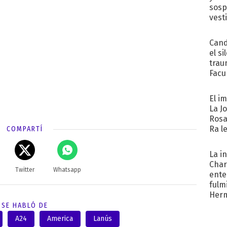
sosp
vest
Cand
el si
trau
Facu
"Teng
El i
La J
Rosa
Ra l
COMPARTÍ
La i
Char
Twitter
Whatsapp
ente
fulm
Her
SE HABLÓ DE
A24
America
Lanús