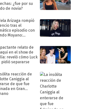
echas: ¿fue por su
ido de novia?
ela Arizaga rompió
lencio tras el
mático episodio con
ndo Moyano:
o..."
mpactante relato de
oaqui en el show de
lía: reveló cómo Luck
e pidió separarse
nsólita reacción de
lotte Caniggia al
rarse de que fue
inada en Gran
mano