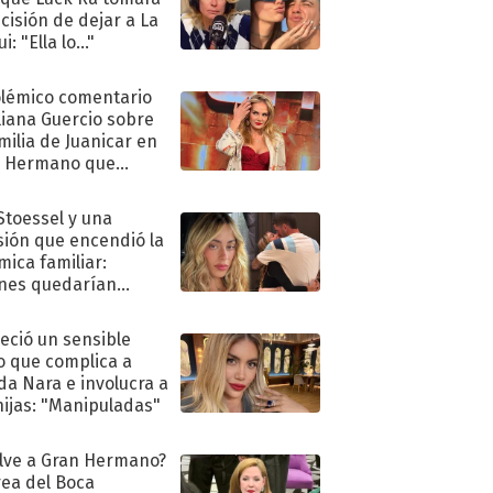
ecisión de dejar a La
i: "Ella lo..."
olémico comentario
liana Guercio sobre
amilia de Juanicar en
n Hermano que
tó la furia en redes
 Stoessel y una
sión que encendió la
mica familiar:
nes quedarían
ra de su boda
eció un sensible
o que complica a
a Nara e involucra a
hijas: "Manipuladas"
lve a Gran Hermano?
ea del Boca