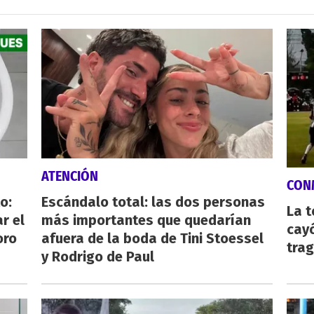
ATENCIÓN
CON
o:
Escándalo total: las dos personas
La 
r el
más importantes que quedarían
cayó
oro
afuera de la boda de Tini Stoessel
tra
y Rodrigo de Paul