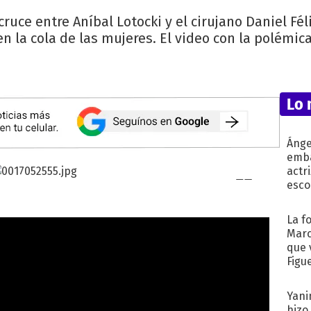
uce entre Aníbal Lotocki y el cirujano Daniel Féli
en la cola de las mujeres. El video con la polémica
Lo 
Ánge
emba
actr
esco
La f
Marc
que 
Figu
Yani
hizo