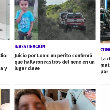
INVESTIGACIÓN
CON
dio:
Juicio por Loan: un perito confirmó
La d
que hallaron rastros del nene en un
mat
ha y
lugar clave
por 