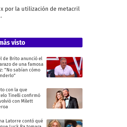
x por la utilización de metacril
.
más visto
l de Brito anunció el
razo de una famosa
iz: "No sabían cómo
nderlo"
oto con la que
elo Tinelli confirmó
volvió con Milett
eroa
na Latorre contó qué
 que Luck Ra tomara