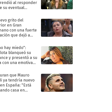
rendió al responder
e su eventual
eso al reality
uevo grito del
rior en Gran
ano con una fuerte
ación que dejó a
oya en shock:
idora"
no hay miedo":
lota blanqueó su
nce y presentó a su
a con una emotiva
aración de amor
uran que Mauro
di ya tendría nuevo
 en España: "Está
ando casa en
id"