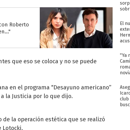
sorp
sobr
regr
El n
 con Roberto
exte
n..."
Herm
acus
Pinc
"Tra
"Ya 
ntes que eso se coloca y no se puede
Cami
roma
novi
decl
ñana en el programa “Desayuno americano”
Aseg
Icar
a la Justicia por lo que dijo.
club
busc
Madr
 de la operación estética que se realizó
Lotocki.