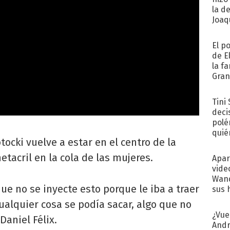
la d
Joaqu
El p
de E
la f
Gra
desa
Tini
deci
polé
quié
ocki vuelve a estar en el centro de la
afue
etacril en la cola de las mujeres.
Apar
vide
Wand
e no se inyecte esto porque le iba a traer
sus 
cualquier cosa se podía sacar, algo que no
¿Vue
Daniel Félix.
Andr