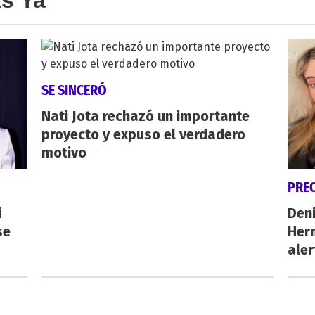
SE SINCERÓ
Nati Jota rechazó un importante
proyecto y expuso el verdadero
motivo
PRE
i
Deni
se
Herm
aler