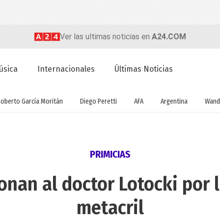
Ver las ultimas noticias en
A24.COM
úsica
Internacionales
Últimas Noticias
Roberto García Moritán
Diego Peretti
AFA
Argentina
Wand
PRIMICIAS
onan al doctor Lotocki por l
metacril