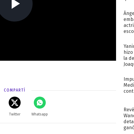
afue
Ánge
emba
actr
esco
Yani
hizo
la d
Joaqu
Impu
Medi
COMPARTÍ
cont
Revé
Twitter
Whatsapp
Wand
detal
ganó
próx