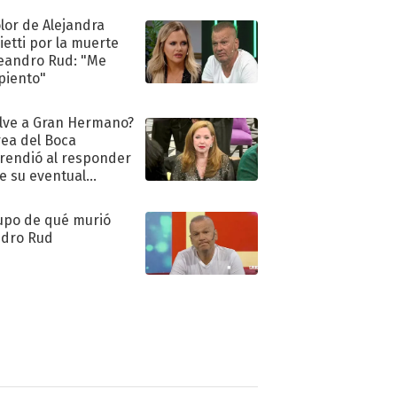
olor de Alejandra
ietti por la muerte
eandro Rud: "Me
piento"
lve a Gran Hermano?
ea del Boca
rendió al responder
e su eventual
eso al reality
upo de qué murió
dro Rud