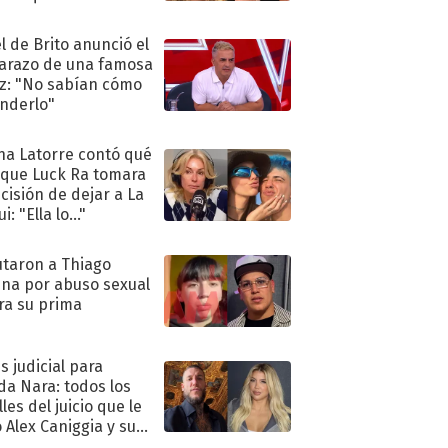
ra de su boda
l de Brito anunció el
razo de una famosa
iz: "No sabían cómo
nderlo"
na Latorre contó qué
 que Luck Ra tomara
ecisión de dejar a La
i: "Ella lo..."
taron a Thiago
na por abuso sexual
ra su prima
s judicial para
a Nara: todos los
les del juicio que le
 Alex Caniggia y sus
imos pasos