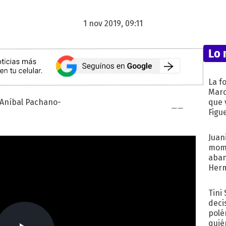
1 nov 2019, 09:11
Lo 
La f
Marc
que 
Figu
Juani
mome
aba
Her
recib
Tini
deci
polé
quié