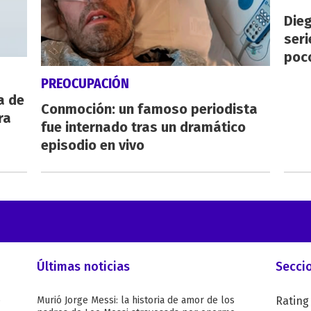
Dieg
seri
poc
PREOCUPACIÓN
a de
Conmoción: un famoso periodista
ra
fue internado tras un dramático
episodio en vivo
Últimas noticias
Secci
o
Murió Jorge Messi: la historia de amor de los
Rating