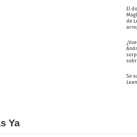
El d
Magl
de L
arre
¿Vue
Andr
sorp
sobr
regr
Se s
Lean
as Ya