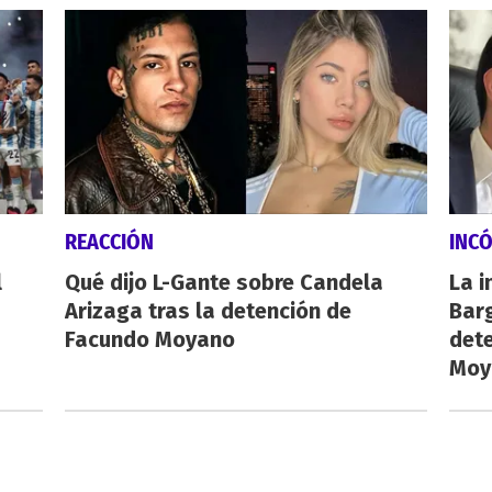
REACCIÓN
INC
l
Qué dijo L-Gante sobre Candela
La i
Arizaga tras la detención de
Barg
Facundo Moyano
dete
Moy