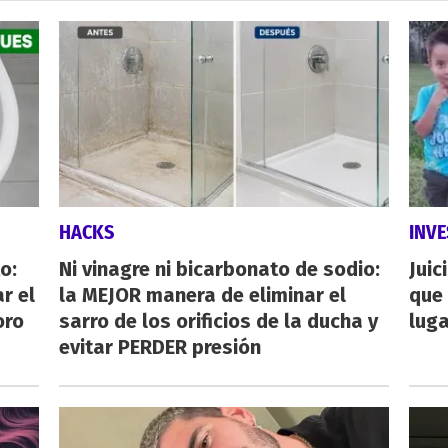
HACKS
INVE
o:
Ni vinagre ni bicarbonato de sodio:
Juic
r el
la MEJOR manera de eliminar el
que 
oro
sarro de los orificios de la ducha y
luga
evitar PERDER presión