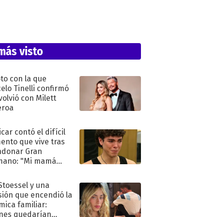
más visto
oto con la que
elo Tinelli confirmó
volvió con Milett
eroa
car contó el difícil
nto que vive tras
ndonar Gran
mano: "Mi mamá
ió..."
 Stoessel y una
sión que encendió la
mica familiar:
nes quedarían