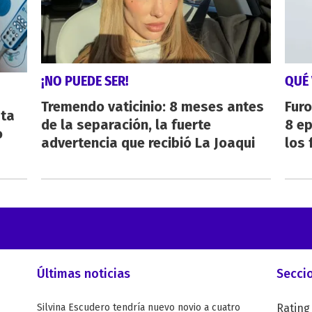
¡NO PUEDE SER!
QUÉ 
Tremendo vaticinio: 8 meses antes
Furo
sta
de la separación, la fuerte
8 ep
o
advertencia que recibió La Joaqui
los 
Últimas noticias
Secci
Silvina Escudero tendría nuevo novio a cuatro
Rating