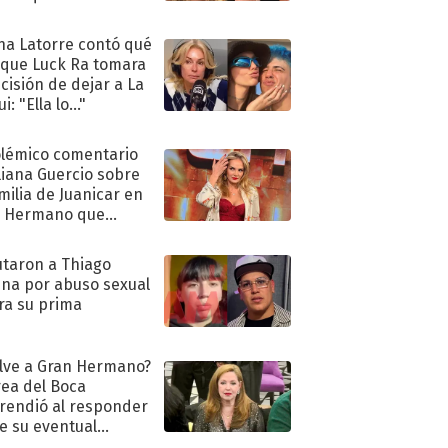
ra de su boda
na Latorre contó qué
 que Luck Ra tomara
ecisión de dejar a La
i: "Ella lo..."
olémico comentario
liana Guercio sobre
amilia de Juanicar en
n Hermano que
tó la furia en redes
taron a Thiago
na por abuso sexual
ra su prima
lve a Gran Hermano?
ea del Boca
rendió al responder
e su eventual
eso al reality