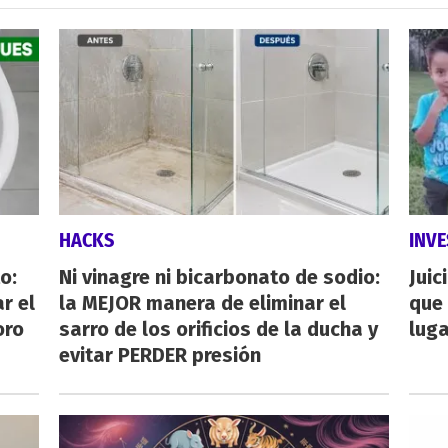
HACKS
INVE
o:
Ni vinagre ni bicarbonato de sodio:
Juic
r el
la MEJOR manera de eliminar el
que 
oro
sarro de los orificios de la ducha y
luga
evitar PERDER presión