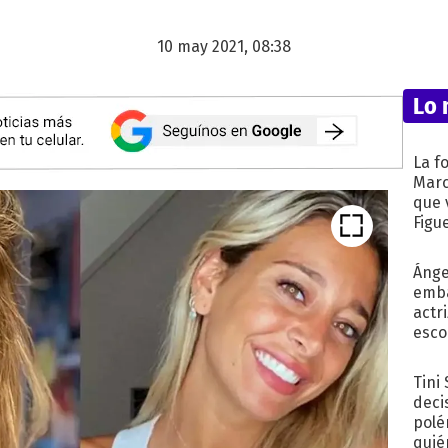
10 may 2021, 08:38
Lo 
La f
Marc
que 
Figu
Ánge
emba
actr
esco
Tini
deci
polé
quié