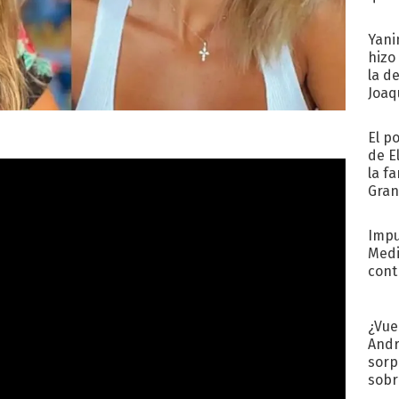
afue
Yani
hizo
la d
Joaqu
El p
de E
la f
Gra
desa
Impu
Medi
cont
¿Vue
Andr
sorp
sobr
regr