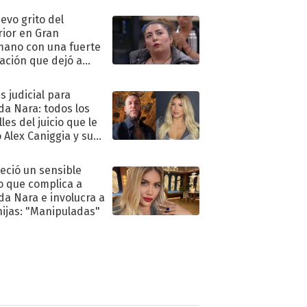
uevo grito del
rior en Gran
ano con una fuerte
ación que dejó a
oya en shock:
idora"
s judicial para
a Nara: todos los
les del juicio que le
 Alex Caniggia y sus
imos pasos
eció un sensible
o que complica a
a Nara e involucra a
hijas: "Manipuladas"