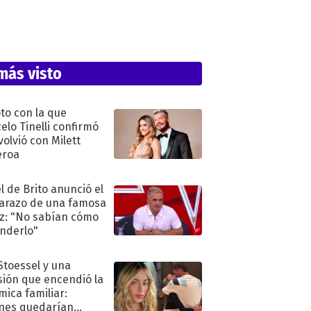
más visto
oto con la que
elo Tinelli confirmó
volvió con Milett
eroa
l de Brito anunció el
razo de una famosa
iz: "No sabían cómo
nderlo"
 Stoessel y una
sión que encendió la
mica familiar:
nes quedarían