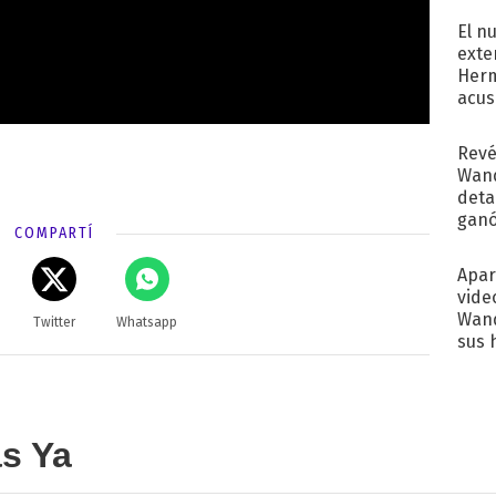
El n
exte
Herm
acus
Pinc
"Tra
Revé
Wand
detal
ganó
COMPARTÍ
próx
Apar
vide
Wand
Twitter
Whatsapp
sus 
as Ya