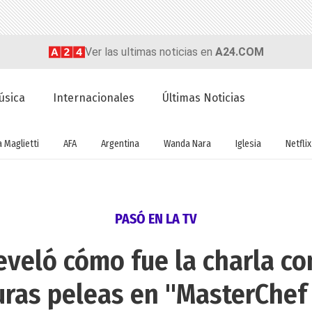
Ver las ultimas noticias en
A24.COM
úsica
Internacionales
Últimas Noticias
a Maglietti
AFA
Argentina
Wanda Nara
Iglesia
Netflix
PASÓ EN LA TV
eveló cómo fue la charla co
uras peleas en "MasterChef