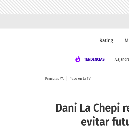
Rating
M
TENDENCIAS
Alejandr
Primicias YA
Pasó en la TV
Dani La Chepi r
evitar fut