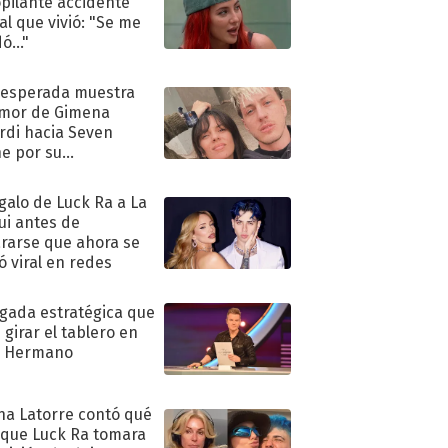
pilante accidente
al que vivió: "Se me
ó..."
nesperada muestra
mor de Gimena
rdi hacia Seven
e por su
pleaños
egalo de Luck Ra a La
ui antes de
rarse que ahora se
ió viral en redes
ugada estratégica que
 girar el tablero en
n Hermano
na Latorre contó qué
 que Luck Ra tomara