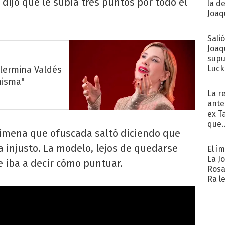
 dijo que le subía tres puntos por todo el
la d
Joaqu
Sali
Joaq
supu
Luck
llermina Valdés
misma"
La r
ante
ex T
que..
 Jimena que ofuscada saltó diciendo que
a injusto. La modelo, lejos de quedarse
El i
La J
e iba a decir cómo puntuar.
Rosa
Ra l