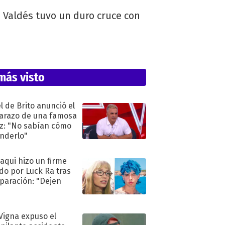
 Valdés tuvo un duro cruce con
más visto
l de Brito anunció el
razo de una famosa
iz: "No sabían cómo
nderlo"
oaqui hizo un firme
do por Luck Ra tras
eparación: "Dejen
"
 Vigna expuso el