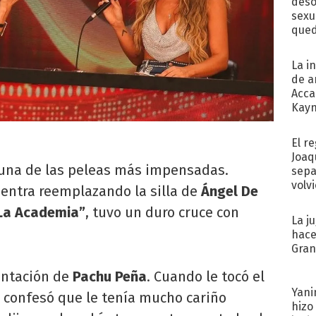
deso
sexu
qued
La i
de a
Acca
Kayn
cum
El r
Joaq
ó una de las peleas más impensadas.
sepa
volv
uentra reemplazando la silla de
Ángel De
La Academia”
, tuvo un duro cruce con
La j
hace
Gra
entación de
Pachu Peña
. Cuando le tocó el
Yani
, confesó que le tenía mucho cariño
hizo