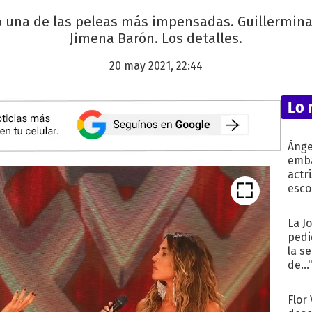
vió una de las peleas más impensadas. Guillermina
Jimena Barón. Los detalles.
20 may 2021, 22:44
Lo 
Ánge
emba
actr
esco
La J
pedi
la s
de...
Flor