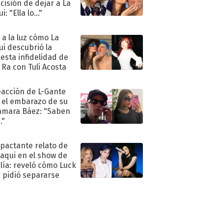
ecisión de dejar a La
i: "Ella lo..."
ó a la luz cómo La
ui descubrió la
esta infidelidad de
 Ra con Tuli Acosta
eacción de L-Gante
 el embarazo de su
amara Báez: "Saben
."
mpactante relato de
oaqui en el show de
lía: reveló cómo Luck
e pidió separarse