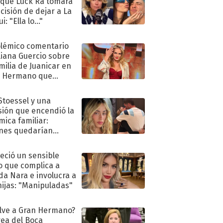
 que Luck Ra tomara
ecisión de dejar a La
i: "Ella lo..."
olémico comentario
liana Guercio sobre
amilia de Juanicar en
n Hermano que
tó la furia en redes
 Stoessel y una
sión que encendió la
mica familiar:
nes quedarían
ra de su boda
eció un sensible
o que complica a
a Nara e involucra a
hijas: "Manipuladas"
lve a Gran Hermano?
ea del Boca