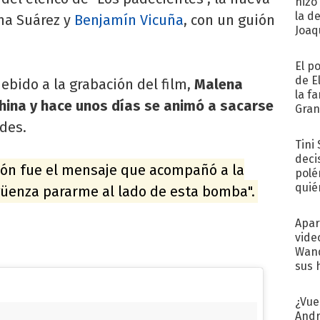
hizo
la d
ina Suárez y
Benjamín Vicuña
, con un guión
Joaqu
El p
de E
bido a la grabación del film,
Malena
la f
hina y hace unos días se animó a sacarse
Gra
desa
edes.
Tini
deci
ión fue el mensaje que acompañó a la
polé
quié
üenza pararme al lado de esta bomba".
afue
Apar
vide
Wand
sus 
¿Vue
Andr