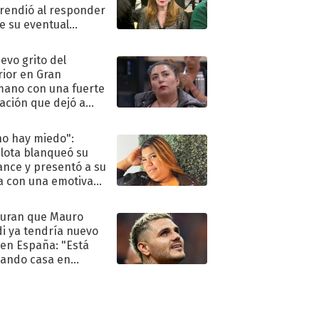
rendió al responder
e su eventual
eso al reality
uevo grito del
rior en Gran
ano con una fuerte
ación que dejó a
oya en shock:
idora"
no hay miedo":
lota blanqueó su
nce y presentó a su
a con una emotiva
aración de amor
uran que Mauro
di ya tendría nuevo
 en España: "Está
ando casa en
id"