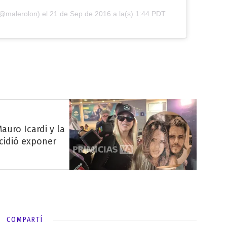
(@malerolon) el
21 de Sep de 2016 a la(s) 1:44 PDT
auro Icardi y la
cidió exponer
COMPARTÍ