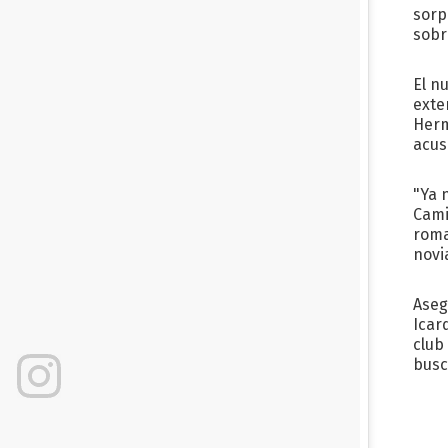
sorp
sobr
regr
El n
exte
Herm
acus
Pinc
"Tra
"Ya 
Cami
roma
novi
decl
Aseg
Icar
club
busc
Madr