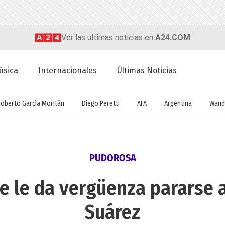
Ver las ultimas noticias en
A24.COM
úsica
Internacionales
Últimas Noticias
Roberto García Moritán
Diego Peretti
AFA
Argentina
Wand
PUDOROSA
ue le da vergüenza pararse a
Suárez