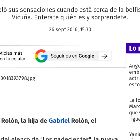
ló sus sensaciones cuando está cerca de la bellí
Vicuña. Enterate quién es y sorprendete.
26 sept 2016, 15:30
Lo 
Ánge
emba
actr
esco
La f
Marc
que 
Figu
Rolón, la hija de
Gabriel
Rolón, el
Yani
 del elenco de "Los padecientes", la nueva