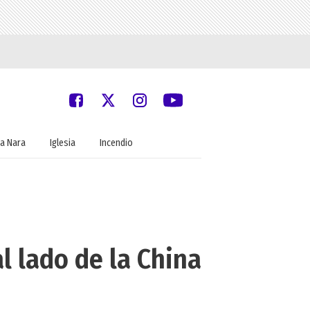
a Nara
Iglesia
Incendio
l lado de la China