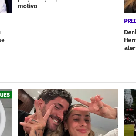
motivo
PRE
i
Deni
se
Herm
aler