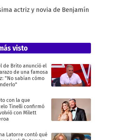
sima actriz y novia de Benjamín
más visto
l de Brito anunció el
razo de una famosa
iz: "No sabían cómo
nderlo"
oto con la que
elo Tinelli confirmó
volvió con Milett
eroa
na Latorre contó qué