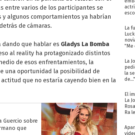
emba
as entre varios de los participantes se
actr
esco
s y algunos comportamientos ya habrían
detrás de cámaras.
La f
Luck
novi
á dando que hablar es
Gladys La Bomba
"Me e
eso al reality ha protagonizado distintos
La J
 medio de esos enfrentamientos, la
pedi
e una oportunidad la posibilidad de
la s
de...
actitud que no estaría cayendo bien en la
El i
La J
Rosa
Ra l
a Guercio sobre
Apar
Hermano que
vide