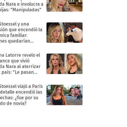
a Nara e involucra a
hijas: "Manipuladas"
 Stoessel y una
sión que encendió la
mica familiar:
nes quedarían
ra de su boda
na Latorre revelo el
ance que vivió
a Nara al aterrizar
l país: "Le pasan
s"
Stoessel viajó a París
 detalle encendió las
echas: ¿fue por su
ido de novia?