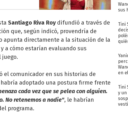
Wand
sus 
ista
Santiago Riva Roy
difundió a través de
Tini
deci
ción que, según indicó, provendría de
polé
to apunta directamente a la situación de la
quié
afue
y a cómo estarían evaluando sus
Yani
 juego.
perc
Wand
en e
ó el comunicador en sus historias de
toda
y habría adoptado una postura firme frente
Tini 
menaza cada vez que se pelea con alguien.
y un
sosp
o. No retenemos a nadie"
, le habrían
vest
del programa.