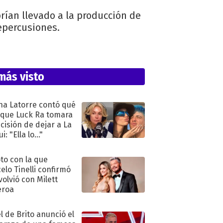
rían llevado a la producción de
epercusiones.
más visto
na Latorre contó qué
 que Luck Ra tomara
ecisión de dejar a La
i: "Ella lo..."
oto con la que
elo Tinelli confirmó
volvió con Milett
eroa
l de Brito anunció el