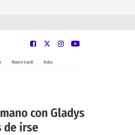
x
Mauro Icardi
Robo
ermano con Gladys
 de irse