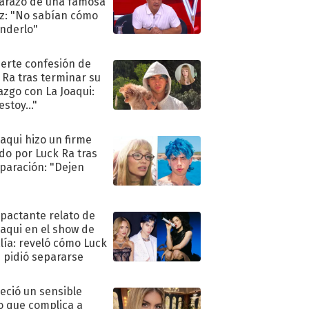
razo de una famosa
iz: "No sabían cómo
nderlo"
uerte confesión de
 Ra tras terminar su
azgo con La Joaqui:
stoy..."
oaqui hizo un firme
do por Luck Ra tras
eparación: "Dejen
"
mpactante relato de
oaqui en el show de
lía: reveló cómo Luck
e pidió separarse
eció un sensible
o que complica a