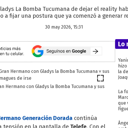
ladys La Bomba Tucumana de dejar el reality hab
 a fijar una postura que ya comenzó a generar r
30 may 2026, 15:31
Lo 
Yani
hizo
la d
Joaqu
Gran Hermano con Gladys la Bomba Tucumana y sus
La f
Marc
que 
Figu
Hermano Generación Dorada
continúa
Ánge
ensión en la pantalla de
Telefe
. Con el