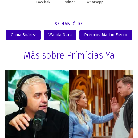
Facebok
Twitter
Whatsapp
SE HABLÓ DE
China Suárez
Wanda Nara
Premios Martín Fierro
Más sobre Primicias Ya