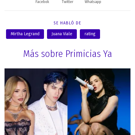
Facebok
Twitter
Whatsapp
SE HABLÓ DE
Mirtha Legrand
Juana Viale
rating
Más sobre Primicias Ya