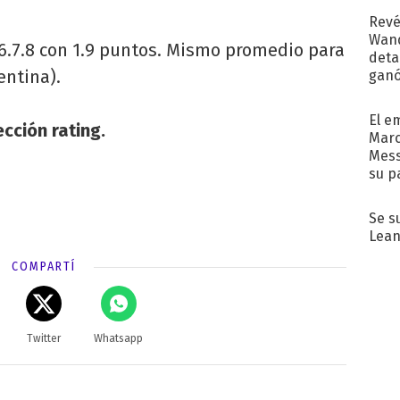
Revé
Wand
 6.7.8 con 1.9 puntos. Mismo promedio para
detal
entina).
ganó
próx
El e
cción rating.
Marc
Mess
su p
con..
Se s
Lean
COMPARTÍ
Twitter
Whatsapp