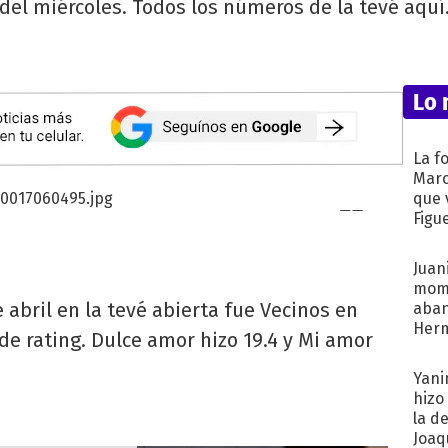
del miércoles. Todos los números de la tevé aquí
Lo 
La f
Marc
que 
Figu
Juani
mome
 abril en la tevé abierta fue Vecinos en
aba
Her
 de rating. Dulce amor hizo 19.4 y Mi amor
recib
Yani
hizo
la d
Joaqu