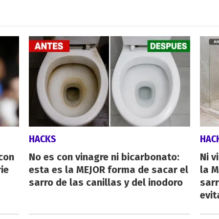
HACKS
HAC
 con
No es con vinagre ni bicarbonato:
Ni v
ie
esta es la MEJOR forma de sacar el
la M
sarro de las canillas y del inodoro
sarr
evit