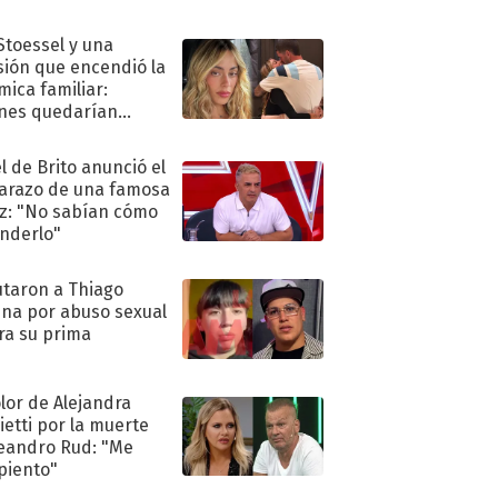
 Stoessel y una
sión que encendió la
mica familiar:
nes quedarían
ra de su boda
l de Brito anunció el
razo de una famosa
iz: "No sabían cómo
nderlo"
taron a Thiago
na por abuso sexual
ra su prima
olor de Alejandra
ietti por la muerte
eandro Rud: "Me
piento"