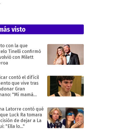
.
más visto
oto con la que
elo Tinelli confirmó
volvió con Milett
eroa
car contó el difícil
nto que vive tras
ndonar Gran
mano: "Mi mamá
ió..."
na Latorre contó qué
 que Luck Ra tomara
ecisión de dejar a La
i: "Ella lo..."