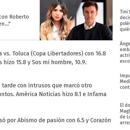
Tini
 con Roberto
deci
n..."
polé
quié
afue
Ánge
emba
a vs. Toluca (Copa Libertadores) con 16.8
actr
esco
 hizo 15.8 y Sos mi hombre, 10.9.
Impu
Medi
a tarde con Intrusos que marcó otro
cont
ntos. América Noticias hizo 8.1 e Infama
El d
Magl
de L
só por Abismo de pasión con 6.5 y Corazón
arre