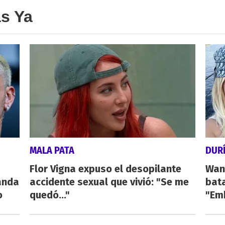
as Ya
MALA PATA
DUR
Flor Vigna expuso el desopilante
Wan
Wanda
accidente sexual que vivió: "Se me
bata
o
quedó..."
"Emb