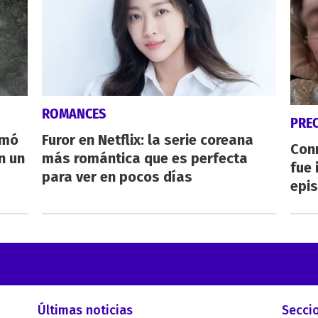
ROMANCES
PRE
rmó
Furor en Netflix: la serie coreana
Con
n un
más romántica que es perfecta
fue 
para ver en pocos días
epis
Últimas noticias
Secci