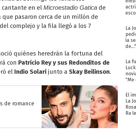
emba
 cantante en el
de
actr
Microestadio Gatica
esco
a que pasaron cerca de un millón de
l complejo y la fila llegó a los 7
La J
pedi
la s
de...
onoció quiénes heredrán la fortuna del
La f
rá con
Patricio Rey y sus Redonditos de
Luck
ró el
Indio Solari
junto a
Skay Beilinson
.
novi
"Me e
El i
La J
es de romance
Rosa
Ra l