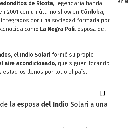
en e
Redonditos de Ricota
, legendaria banda
toda
ó en 2001 con un último show en
Córdoba
,
n integrados por una sociedad formada por
conocida como
La Negra Poli
, esposa del
ndos,
el
Indio Solari
formó su propio
l aire acondicionado
, que siguen tocando
y estadios llenos por todo el país.
de la esposa del Indio Solari a una