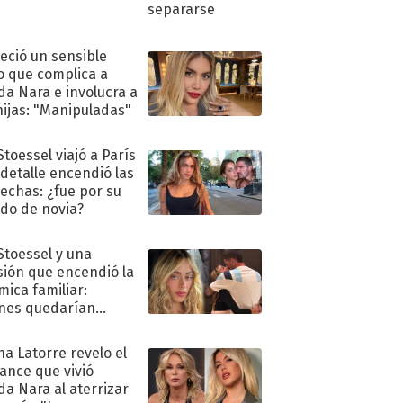
eció un sensible
o que complica a
a Nara e involucra a
hijas: "Manipuladas"
Stoessel viajó a París
 detalle encendió las
echas: ¿fue por su
ido de novia?
 Stoessel y una
sión que encendió la
mica familiar:
nes quedarían
ra de su boda
na Latorre revelo el
ance que vivió
a Nara al aterrizar