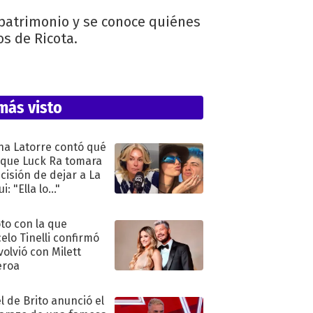
u patrimonio y se conoce quiénes
s de Ricota.
más visto
na Latorre contó qué
 que Luck Ra tomara
ecisión de dejar a La
i: "Ella lo..."
oto con la que
elo Tinelli confirmó
volvió con Milett
eroa
l de Brito anunció el