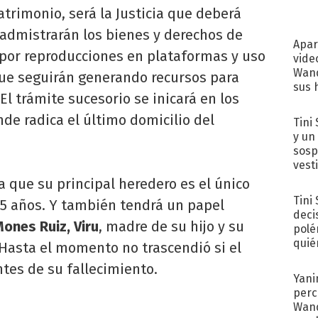
atrimonio, será la Justicia que deberá
 admistrarán los bienes y derechos de
Apar
s por reproducciones en plataformas y uso
vide
Wand
que seguirán generando recursos para
sus 
El trámite sucesorio se inicará en los
nde radica el último domicilio del
Tini 
y un
sosp
vest
ca que su principal heredero es el único
Tini
25 años. Y también tendrá un papel
deci
Mones Ruiz, Viru
, madre de su hijo y su
polé
quié
Hasta el momento no trascendió si el
afue
tes de su fallecimiento.
Yani
perc
Wand