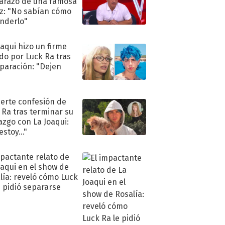
razo de una famosa
iz: "No sabían cómo
nderlo"
oaqui hizo un firme
do por Luck Ra tras
eparación: "Dejen
"
uerte confesión de
 Ra tras terminar su
azgo con La Joaqui:
stoy..."
mpactante relato de
oaqui en el show de
lía: reveló cómo Luck
e pidió separarse