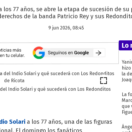
 a los 77 años, se abre la etapa de sucesión de s
derechos de la banda Patricio Rey y sus Redondito
9 jun 2026, 08:45
Lo 
Yani
hizo
la d
Joaqu
del Indio Solari y qué sucederá con Los Redonditos
La f
Marc
que 
Figu
dio Solari
a los 77 años, una de las figuras
Ánge
onal. El domingo los fanáticos