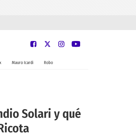
x
Mauro Icardi
Robo
ndio Solari y qué
Ricota