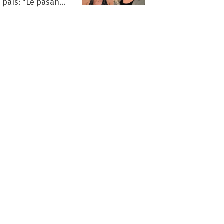
l país: "Le pasan
s"