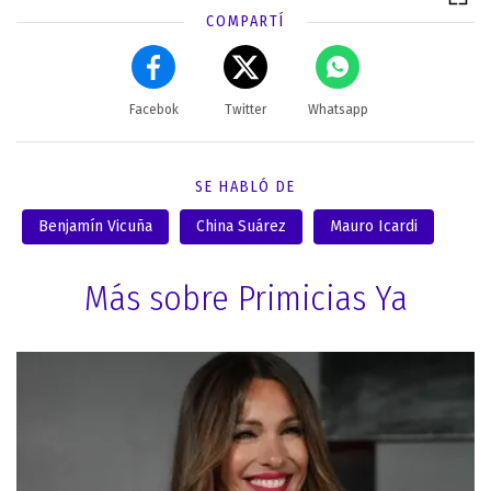
COMPARTÍ
Facebok
Twitter
Whatsapp
SE HABLÓ DE
Benjamín Vicuña
China Suárez
Mauro Icardi
Más sobre Primicias Ya