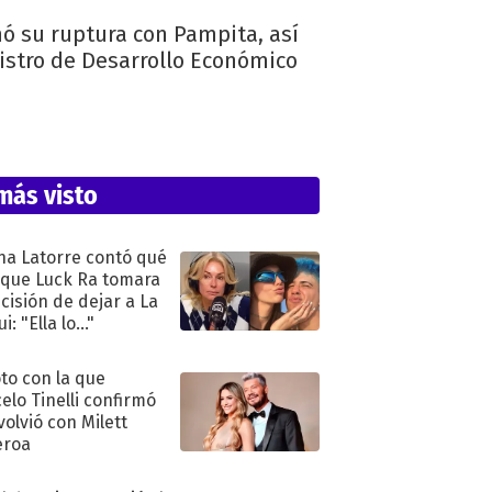
ó su ruptura con Pampita, así
istro de Desarrollo Económico
más visto
na Latorre contó qué
 que Luck Ra tomara
ecisión de dejar a La
i: "Ella lo..."
oto con la que
elo Tinelli confirmó
volvió con Milett
eroa