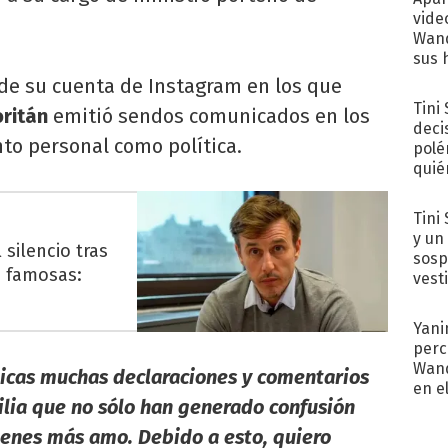
vide
Wand
sus 
de su cuenta de Instagram en los que
Tini
ritán
emitió sendos comunicados en los
deci
anto personal como política.
polé
quié
afue
Tini 
y un
silencio tras
sosp
 famosas:
vest
Yani
perc
Wand
licas muchas declaraciones y comentarios
en e
ilia que no sólo han generado confusión
toda
ienes más amo. Debido a esto, quiero