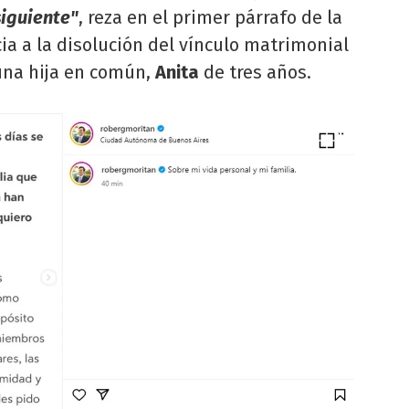
siguiente"
, reza en el primer párrafo de la
ia a la disolución del vínculo matrimonial
una hija en común,
Anita
de tres años.