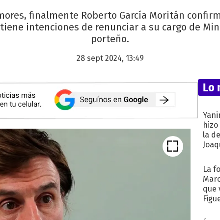
ores, finalmente Roberto García Moritán confirm
iene intenciones de renunciar a su cargo de Min
porteño.
28 sept 2024, 13:49
Lo 
Yani
hizo
la d
Joaqu
La f
Marc
que 
Figu