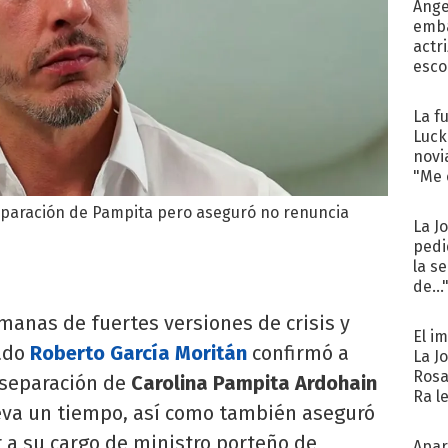
Ánge
emba
actr
esco
La f
Luck
novi
"Me e
eparación de Pampita pero aseguró no renuncia
La J
pedi
la s
de...
anas de fuertes versiones de crisis y
El i
bado
Roberto García Moritán
confirmó a
La J
Rosa
 separación de
Carolina Pampita Ardohain
Ra l
leva un tiempo, así como también aseguró
 a su cargo de ministro porteño de
Apar