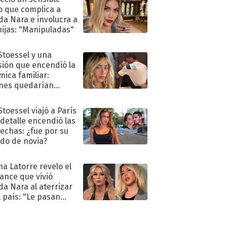
o que complica a
a Nara e involucra a
hijas: "Manipuladas"
 Stoessel y una
sión que encendió la
mica familiar:
nes quedarían
ra de su boda
Stoessel viajó a París
 detalle encendió las
echas: ¿fue por su
ido de novia?
na Latorre revelo el
ance que vivió
a Nara al aterrizar
l país: "Le pasan
s"