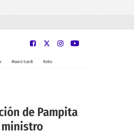
x
Mauro Icardi
Robo
ación de Pampita
 ministro