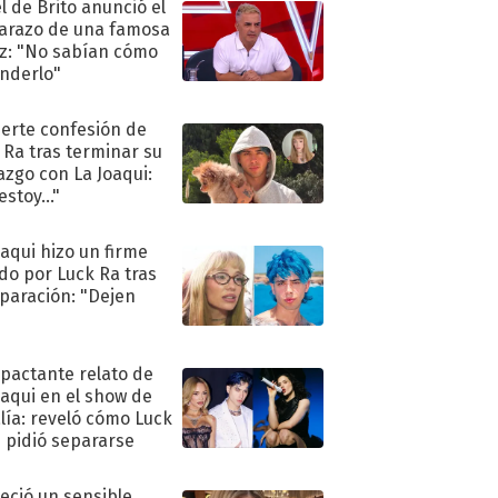
l de Brito anunció el
razo de una famosa
iz: "No sabían cómo
nderlo"
uerte confesión de
 Ra tras terminar su
azgo con La Joaqui:
stoy..."
oaqui hizo un firme
do por Luck Ra tras
eparación: "Dejen
"
mpactante relato de
oaqui en el show de
lía: reveló cómo Luck
e pidió separarse
eció un sensible