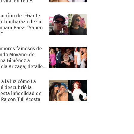
ió viral en redes
eacción de L-Gante
 el embarazo de su
amara Báez: "Saben
."
amores famosos de
ndo Moyano: de
na Giménez a
ela Arizaga, detalles
u pasado
imental
ó a la luz cómo La
ui descubrió la
esta infidelidad de
 Ra con Tuli Acosta