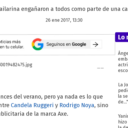
 bailarina engañaron a todos como parte de una c
26 ene 2017, 13:30
Lo 
Ánge
emba
actr
esco
La J
pedi
nces del verano, pero ya nada es lo que
la s
de...
ntre
Candela Ruggeri
y
Rodrigo Noya
, sino
icitaria de la marca Axe.
Yani
hizo
la d