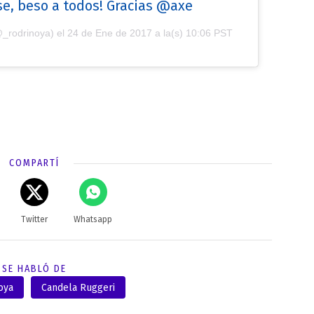
se, beso a todos! Gracias @axe
@_rodrinoya) el
24 de Ene de 2017 a la(s) 10:06 PST
COMPARTÍ
Twitter
Whatsapp
SE HABLÓ DE
oya
Candela Ruggeri