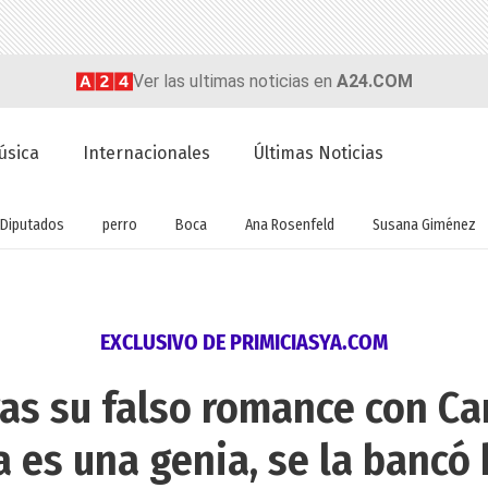
Ver las ultimas noticias en
A24.COM
úsica
Internacionales
Últimas Noticias
Diputados
perro
Boca
Ana Rosenfeld
Susana Giménez
EXCLUSIVO DE PRIMICIASYA.COM
ras su falso romance con Ca
a es una genia, se la bancó 