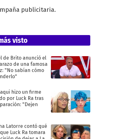
ampaña publicitaria.
más visto
l de Brito anunció el
razo de una famosa
iz: "No sabían cómo
nderlo"
oaqui hizo un firme
do por Luck Ra tras
eparación: "Dejen
"
na Latorre contó qué
 que Luck Ra tomara
ecisión de dejar a La