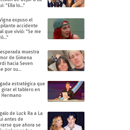
i: "Ella lo..."
 Vigna expuso el
pilante accidente
al que vivió: "Se me
ó..."
nesperada muestra
mor de Gimena
rdi hacia Seven
e por su
pleaños
ugada estratégica que
 girar el tablero en
n Hermano
egalo de Luck Ra a La
ui antes de
rarse que ahora se