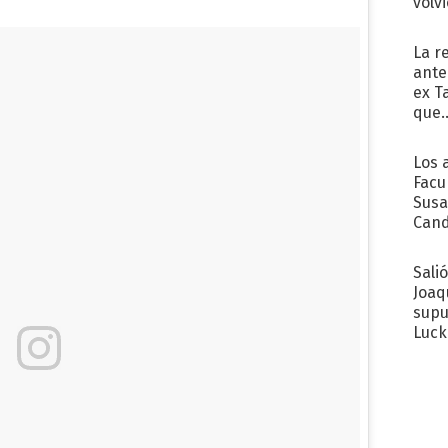
volv
La r
ante
ex T
que..
Los 
Facu
Susa
Cand
de s
sent
Sali
Joaq
supu
Luck