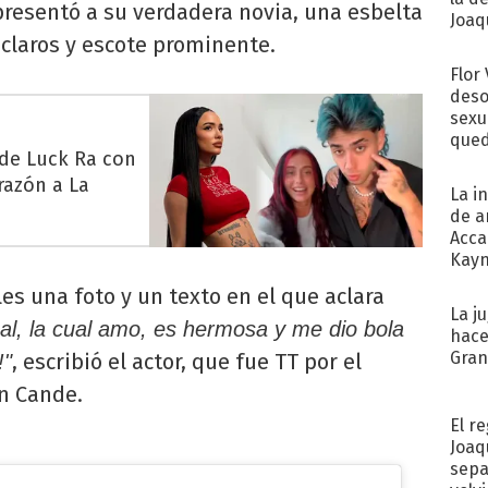
 presentó a su verdadera novia, una esbelta
Joaqu
claros y escote prominente.
Flor
deso
sexu
qued
 de Luck Ra con
razón a La
La i
de a
Acca
Kayn
cum
es una foto y un texto en el que aclara
La j
al, la cual amo, es hermosa y me dio bola
hace
Gra
, escribió el actor, que fue TT por el
!"
n Cande.
El r
Joaq
sepa