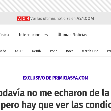
Ver las ultimas noticias en
A24.COM
úsica
Internacionales
Últimas Noticias
nado
ANSES
Netflix
Robo
Boca
Martín Cirio
Pa
EXCLUSIVO DE PRIMICIASYA.COM
odavía no me echaron de la 
 pero hay que ver las condi