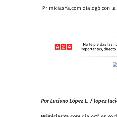
PrimiciasYa.com dialogó con la
Por Luciano López L. /
lopez.luc
PrimiciasYa.com
dialogó en exc