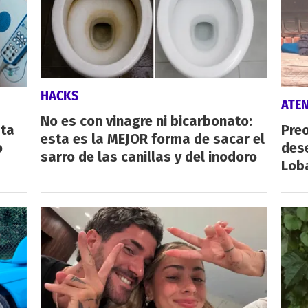
HACKS
ATE
No es con vinagre ni bicarbonato:
sta
Preo
esta es la MEJOR forma de sacar el
o
des
sarro de las canillas y del inodoro
Lob