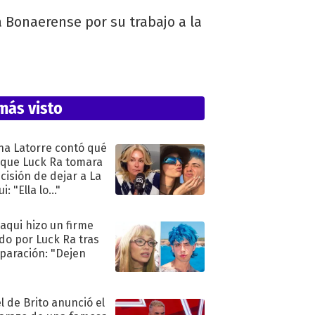
 Bonaerense por su trabajo a la
más visto
na Latorre contó qué
 que Luck Ra tomara
ecisión de dejar a La
i: "Ella lo..."
oaqui hizo un firme
do por Luck Ra tras
eparación: "Dejen
"
l de Brito anunció el