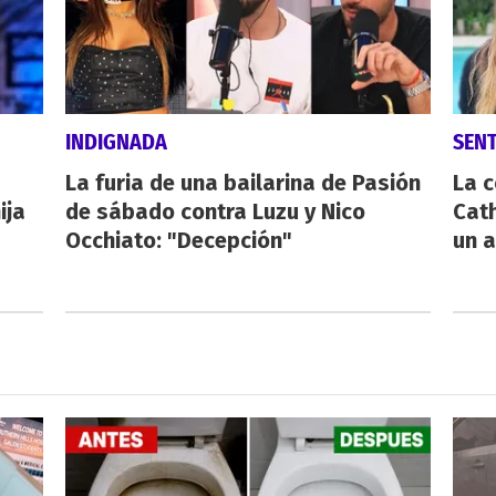
INDIGNADA
SEN
La furia de una bailarina de Pasión
La 
ija
de sábado contra Luzu y Nico
Cath
Occhiato: "Decepción"
un a