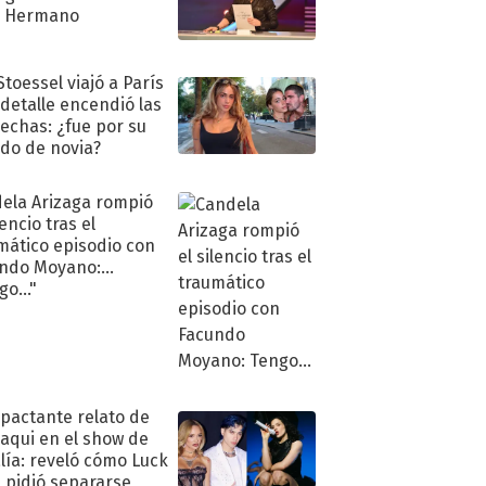
n Hermano
Stoessel viajó a París
 detalle encendió las
echas: ¿fue por su
ido de novia?
ela Arizaga rompió
lencio tras el
mático episodio con
ndo Moyano:
o..."
mpactante relato de
oaqui en el show de
lía: reveló cómo Luck
e pidió separarse