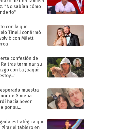
razo de una famosa
iz: "No sabían cómo
nderlo"
oto con la que
elo Tinelli confirmó
volvió con Milett
eroa
uerte confesión de
 Ra tras terminar su
azgo con La Joaqui:
stoy..."
nesperada muestra
mor de Gimena
rdi hacia Seven
e por su
pleaños
ugada estratégica que
 girar el tablero en