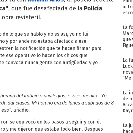
emba
actr
ca"
, que fue desafectada de la
Policía
esco
 obra revisteril.
La f
Marc
 de lo que se habló y no es así, yo no fui
que 
ano y por ende no estaba afectada a ese
Figu
estren la notificación que te hacen firmar para
te ese operativo lo hacen los chicos que
La f
o se convoca nunca gente con antigüedad y yo
Luck
novi
"Me e
La i
oraria del trabajo o privilegios, eso es mentira. Yo
de a
eda dar clases. Mi horario era de lunes a sábados de 8
Acca
añadió.
n eso",
Kayn
cum
or, se equivocó en los pasos a seguir y con él
La j
tro y me dijeron que estaba todo bien. Después
hace