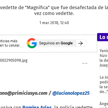
 vedette de "Magnífica" que fue desafectada de la
vez como vedette.
1 mar 2018, 12:40
Lo 
Yani
hizo
la d
Joaqu
La J
pedi
la s
de...
iano@primiciasya.com
/
@lucianolopez25
Ánge
lusiva con
Romina Arias
, la policía vedette