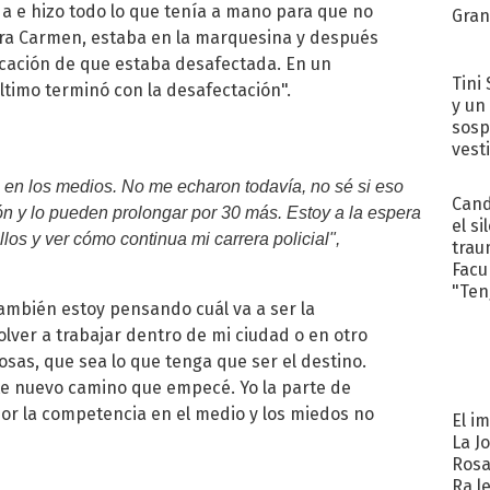
ada e hizo todo lo que tenía a mano para que no
Gra
ara Carmen, estaba en la marquesina y después
ficación de que estaba desafectada. En un
Tini 
último terminó con la desafectación".
y un
sosp
vest
 en los medios. No me echaron todavía, no sé si eso
Cand
ón y lo pueden prolongar por 30 más. Estoy a la espera
el si
llos y ver cómo continua mi carrera policial",
trau
Facu
"Teng
ambién estoy pensando cuál va a ser la
olver a trabajar dentro de mi ciudad o en otro
sas, que sea lo que tenga que ser el destino.
ste nuevo camino que empecé. Yo la parte de
por la competencia en el medio y los miedos no
El i
La J
Rosa
Ra l