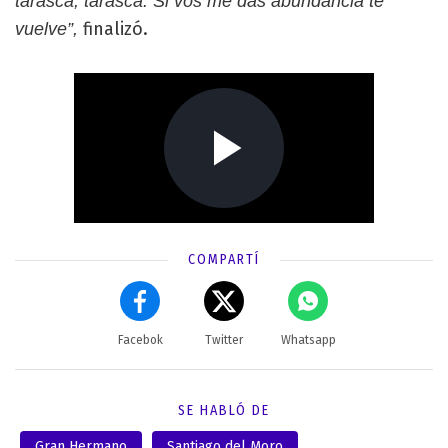
tarasca, tarasca. Si vos me das abundancia te
finalizó.
vuelve”,
COMPARTÍ
Facebok
Twitter
Whatsapp
SE HABLÓ DE
Gran Hermano
Santiago del Moro