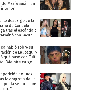
s de María Susini en
 interior
uerte descargo de la
ana de Candela
aga tras el escándalo
terminó con Facundo
no detenido
 Ra habló sobre su
ración de La Joaqui y
ró qué pasó con Tuli
ta: "Me hice cargo..."
eaparición de Luck
ras la angustia de La
ui por la separación:
poco..."