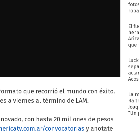
foto
ropa
El f
herm
Ariz
que 
Moya
Luck
sepa
acla
Acos
formato que recorrió el mundo con éxito.
La r
es a viernes al término de LAM.
Ra t
Joaq
"Un 
enovado, con hasta 20 millones de pesos
ericatv.com.ar/convocatorias
y anotate