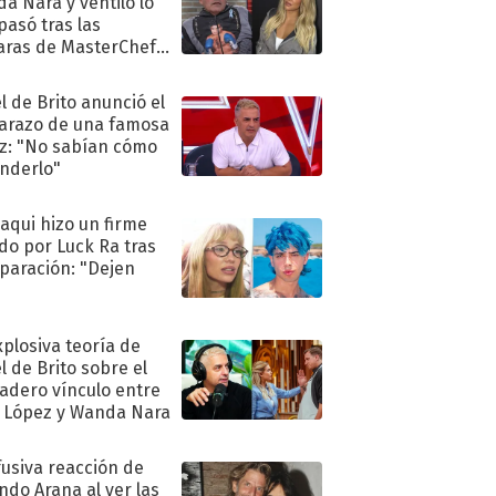
a Nara y ventiló lo
pasó tras las
ras de MasterChef
brity
l de Brito anunció el
razo de una famosa
iz: "No sabían cómo
nderlo"
oaqui hizo un firme
do por Luck Ra tras
eparación: "Dejen
"
xplosiva teoría de
l de Brito sobre el
adero vínculo entre
 López y Wanda Nara
fusiva reacción de
ndo Arana al ver las