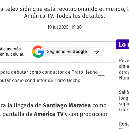
la televisión que está revolucionando el mundo, 
América TV. Todos los detalles.
10 jul 2025, 19:00
Lo 
Reve
situ
atra
Nann
debutar como conductor de Trato Hecho
de...
Sali
Joaq
supu
ra la llegada de
Santiago Maratea
como
Luck
a pantalla de
América TV
y con producción
Roña