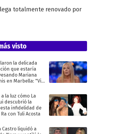
llega totalmente renovado por
más visto
laron la delicada
ación que estaría
vesando Mariana
is en Marbella: "Vive
"
ó a la luz cómo La
ui descubrió la
esta infidelidad de
 Ra con Tuli Acosta
 Castro liquidó a