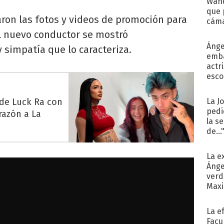
Wand
que 
zaron las fotos y videos de promoción para
cáma
Cele
El nuevo conductor se mostró
Ánge
 simpatía que lo caracteriza.
emba
actr
esco
 de Luck Ra con
La J
pedi
razón a La
la s
de...
La e
Ánge
verd
Maxi
La e
Facu