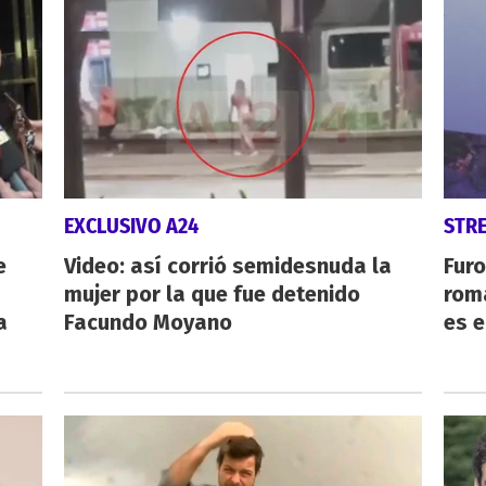
EXCLUSIVO A24
STR
e
Video: así corrió semidesnuda la
Furo
mujer por la que fue detenido
rom
a
Facundo Moyano
es 