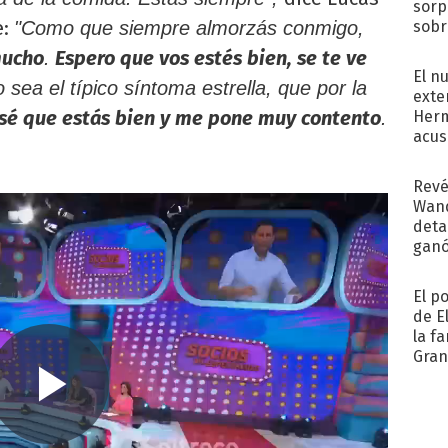
sorp
e:
sobr
"Como que siempre almorzás conmigo,
regr
mucho
Espero que vos estés bien, se te ve
.
El n
sea el típico síntoma estrella, que por la
exte
sé que estás bien y me pone muy contento
Herm
.
acus
Pinc
"Tra
Revé
Wand
detal
ganó
próx
El p
de E
la f
Gra
desa