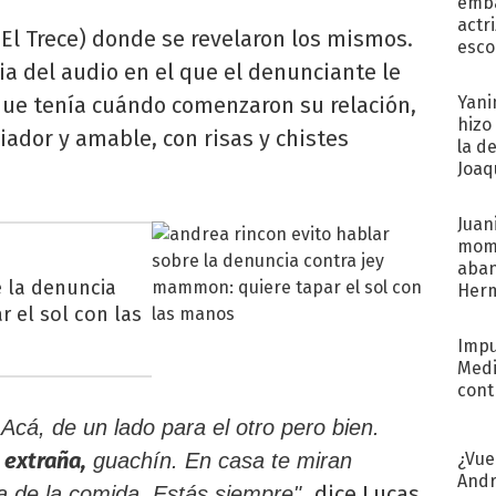
emba
actr
El Trece) donde se revelaron los mismos.
esco
ia del audio en el que el denunciante le
que tenía cuándo comenzaron su relación,
Yani
hizo
iador y amable, con risas y chistes
la d
Joaqu
Juani
mome
aba
e la denuncia
Her
 el sol con las
recib
Impu
Medi
cont
 Acá, de un lado para el otro pero bien.
 extraña,
¿Vue
guachín. En casa te miran
Andr
dice Lucas
a de la comida. Estás siempre",