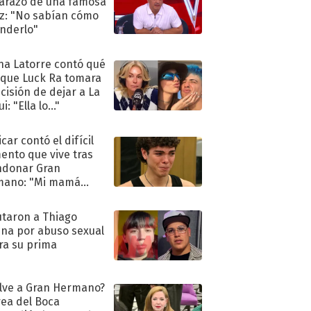
razo de una famosa
iz: "No sabían cómo
nderlo"
na Latorre contó qué
 que Luck Ra tomara
ecisión de dejar a La
i: "Ella lo..."
car contó el difícil
nto que vive tras
ndonar Gran
mano: "Mi mamá
ió..."
taron a Thiago
na por abuso sexual
ra su prima
lve a Gran Hermano?
ea del Boca