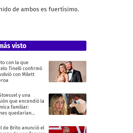
nido de ambos es fuertísimo.
más visto
oto con la que
elo Tinelli confirmó
volvió con Milett
eroa
 Stoessel y una
sión que encendió la
mica familiar:
nes quedarían
ra de su boda
l de Brito anunció el