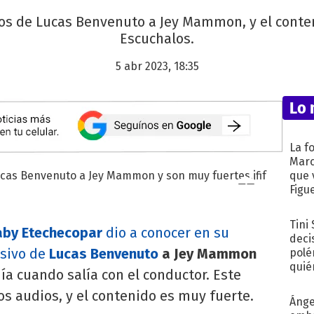
os de Lucas Benvenuto a Jey Mammon, y el conte
Escuchalos.
5 abr 2023, 18:35
Lo 
La f
Marc
que 
Figu
Tini
aby Etechecopar
dio a conocer en su
deci
sivo de
Lucas Benvenuto
a Jey Mammon
polé
quié
a cuando salía con el conductor. Este
afue
os audios, y el contenido es muy fuerte.
Ánge