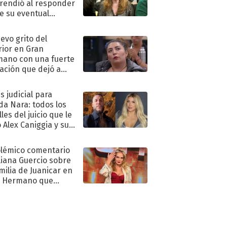
rendió al responder
e su eventual
eso al reality
uevo grito del
rior en Gran
ano con una fuerte
ación que dejó a
oya en shock:
idora"
s judicial para
a Nara: todos los
les del juicio que le
 Alex Caniggia y sus
imos pasos
olémico comentario
liana Guercio sobre
amilia de Juanicar en
n Hermano que
tó la furia en redes