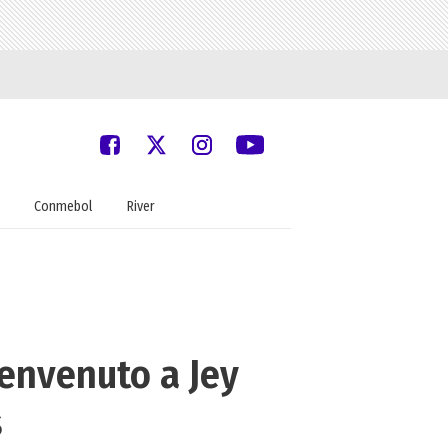
Conmebol
River
Benvenuto a Jey
s