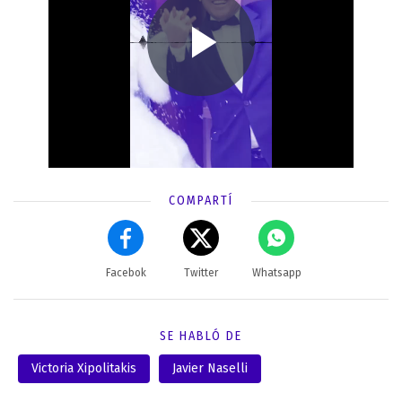
COMPARTÍ
Facebok
Twitter
Whatsapp
SE HABLÓ DE
Victoria Xipolitakis
Javier Naselli