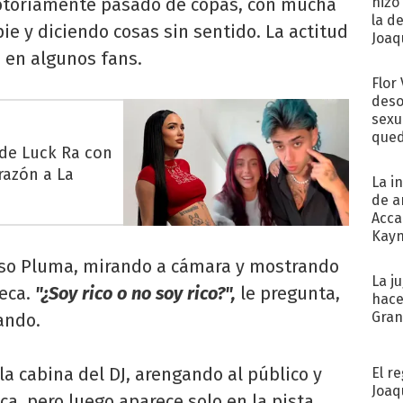
notoriamente pasado de copas, con mucha
hizo
la d
ie y diciendo cosas sin sentido. La actitud
Joaqu
 en algunos fans.
Flor
deso
sexu
qued
 de Luck Ra con
razón a La
La i
de a
Acca
Kayn
cum
so Pluma, mirando a cámara y mostrando
La j
eca.
"¿Soy rico o no soy rico?",
le pregunta,
hace
Gra
ando.
 la cabina del DJ, arengando al público y
El r
Joaq
a, pero luego aparece solo en la pista,