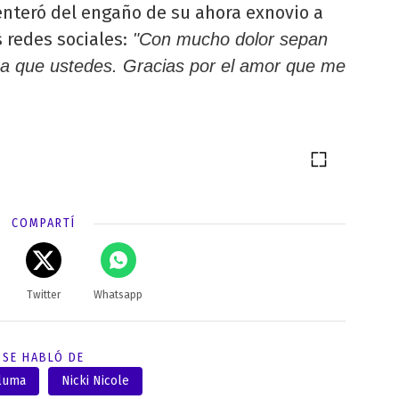
 enteró del engaño de su ahora exnovio a
s redes sociales:
"Con mucho dolor sepan
a que ustedes. Gracias por el amor que me
COMPARTÍ
Twitter
Whatsapp
SE HABLÓ DE
luma
Nicki Nicole