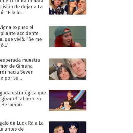
 que Luck Ra tomara
ecisión de dejar a La
i: "Ella lo..."
 Vigna expuso el
pilante accidente
al que vivió: "Se me
ó..."
nesperada muestra
mor de Gimena
rdi hacia Seven
e por su
pleaños
ugada estratégica que
 girar el tablero en
n Hermano
egalo de Luck Ra a La
ui antes de