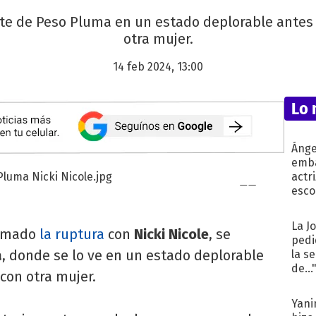
e de Peso Pluma en un estado deplorable antes d
otra mujer.
14 feb 2024, 13:00
Lo 
Ánge
emba
actr
esco
La J
irmado
la ruptura
con
Nicki Nicole
, se
pedi
a
, donde se lo ve en un estado deplorable
la s
de...
con otra mujer.
Yani