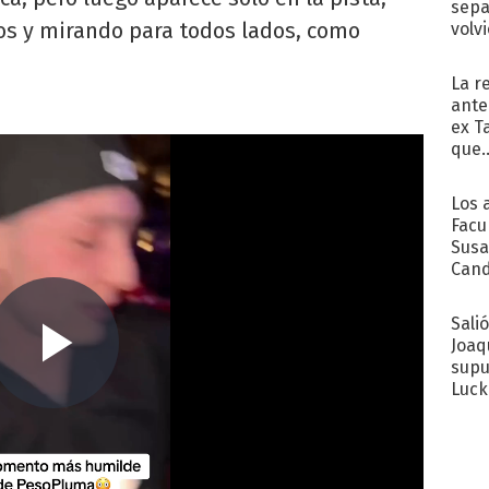
sepa
os y mirando para todos lados, como
volv
La r
ante
ex T
que..
Los 
Facu
Susa
Cand
de s
sent
Sali
Joaq
supu
Luck