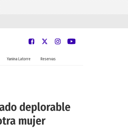
Yanina Latorre
Reservas
tado deplorable
otra mujer