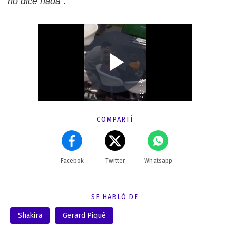
no dice nada”.
COMPARTÍ
Facebok
Twitter
Whatsapp
SE HABLÓ DE
Shakira
Gerard Piqué