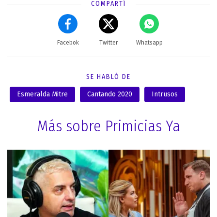
COMPARTÍ
Facebok
Twitter
Whatsapp
SE HABLÓ DE
Esmeralda Mitre
Cantando 2020
Intrusos
Más sobre Primicias Ya