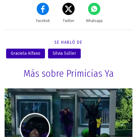
Facebok
Twitter
Whatsapp
SE HABLÓ DE
Graciela Alfano
Silvia Süller
Más sobre Primicias Ya