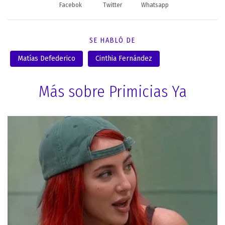
Facebok
Twitter
Whatsapp
SE HABLÓ DE
Matías Defederico
Cinthia Fernández
Más sobre Primicias Ya