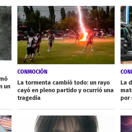
CONMOCIÓN
CON
rmó
La tormenta cambió todo: un rayo
La d
n un
cayó en pleno partido y ocurrió una
mat
tragedia
por 