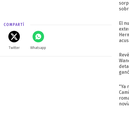
sorp
sobr
regr
El n
COMPARTÍ
exte
Herm
acus
Pinc
Twitter
Whatsapp
"Tra
Revé
Wand
detal
ganó
próx
"Ya 
Cami
roma
novi
decl