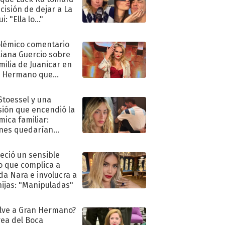
ecisión de dejar a La
i: "Ella lo..."
olémico comentario
liana Guercio sobre
amilia de Juanicar en
n Hermano que
tó la furia en redes
 Stoessel y una
sión que encendió la
mica familiar:
nes quedarían
ra de su boda
eció un sensible
o que complica a
a Nara e involucra a
hijas: "Manipuladas"
lve a Gran Hermano?
ea del Boca