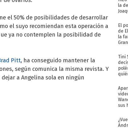
la d
Joaqu
ene el 50% de posibilidades de desarrollar
omo el suyo recomiendan esta operación a
El p
de E
ue ya no contemplen la posibilidad de
la f
Gra
desa
Tini
rad Pitt
, ha conseguido mantener la
deci
ones, según comunica la misma revista. Y
polé
quié
 dejar a Angelina sola en ningún
afue
Apar
vide
Wand
sus 
¿Vue
Andr