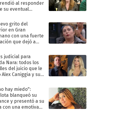
rendió al responder
e su eventual
eso al reality
uevo grito del
rior en Gran
ano con una fuerte
ación que dejó a
oya en shock:
idora"
s judicial para
a Nara: todos los
les del juicio que le
 Alex Caniggia y sus
imos pasos
no hay miedo":
lota blanqueó su
nce y presentó a su
a con una emotiva
aración de amor