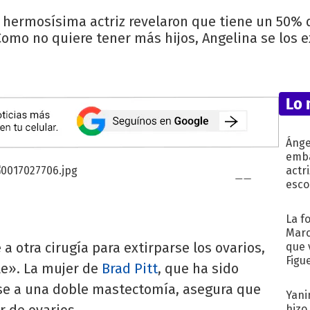
 hermosísima actriz revelaron que tiene un 50% 
Como no quiere tener más hijos, Angelina se los e
Lo 
Ánge
emba
actr
esco
La f
Marc
 otra cirugía para extirparse los ovarios,
que 
Figu
le». La mujer de
Brad Pitt
, que ha sido
rse a una doble mastectomía, asegura que
Yani
r de ovarios.
hizo