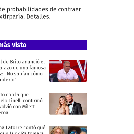
de probabilidades de contraer
xtirparía. Detalles.
más visto
l de Brito anunció el
razo de una famosa
iz: "No sabían cómo
nderlo"
oto con la que
elo Tinelli confirmó
volvió con Milett
eroa
na Latorre contó qué
 que Luck Ra tomara