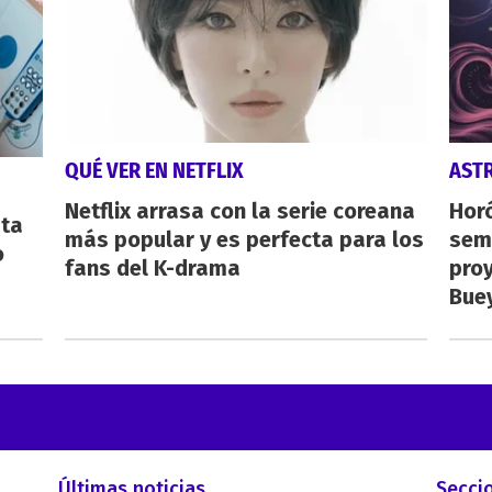
QUÉ VER EN NETFLIX
AST
Netflix arrasa con la serie coreana
Horó
sta
más popular y es perfecta para los
sema
o
fans del K-drama
proy
Buey
Últimas noticias
Secci