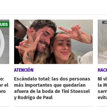
ATENCIÓN
HAC
o:
Escándalo total: las dos personas
Ni v
r el
más importantes que quedarían
la M
oro
afuera de la boda de Tini Stoessel
sarr
y Rodrigo de Paul
evit