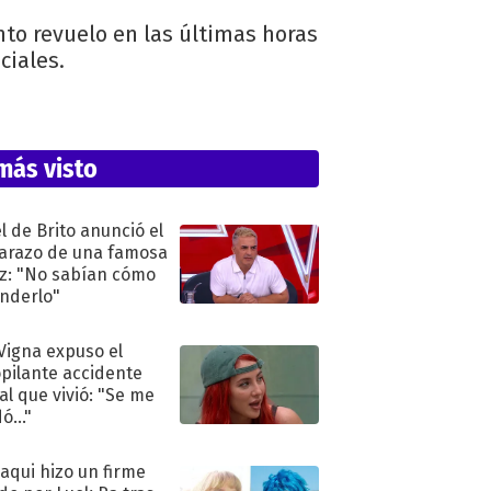
nto revuelo en las últimas horas
ciales.
más visto
l de Brito anunció el
razo de una famosa
iz: "No sabían cómo
nderlo"
 Vigna expuso el
pilante accidente
al que vivió: "Se me
ó..."
oaqui hizo un firme