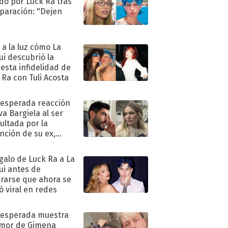
do por Luck Ra tras
eparación: "Dejen
"
ó a la luz cómo La
ui descubrió la
esta infidelidad de
 Ra con Tuli Acosta
nesperada reacción
va Bargiela al ser
ultada por la
nción de su ex,
undo Moyano
egalo de Luck Ra a La
ui antes de
rarse que ahora se
ió viral en redes
nesperada muestra
mor de Gimena