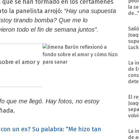
s que se han formado en los certámenes
pedi
la s
o la panelista arrojó:
“Hay una supuesta
de...
 ¿Estoy tirando bomba? Que me lo
Sali
ieron todo el fin de semana juntos”.
Joaq
supu
Luck
sobre el amor y
La i
de E
cons
dete
Fac
El r
nfo que me llegó. Hay fotos, no estoy
Joaq
sepa
iada.
volv
 con un ex? Su palabra: “Me hizo tan
La i
de a