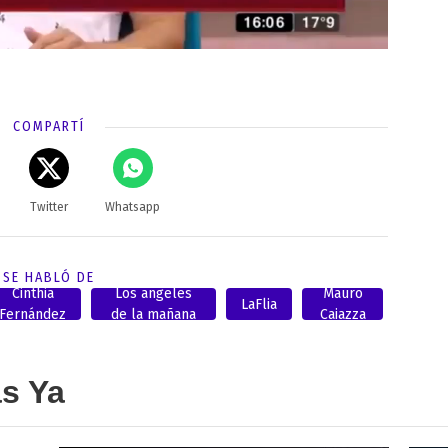
COMPARTÍ
Twitter
Whatsapp
SE HABLÓ DE
Cinthia
Los angeles
Mauro
LaFlia
Fernández
de la mañana
Caiazza
as Ya