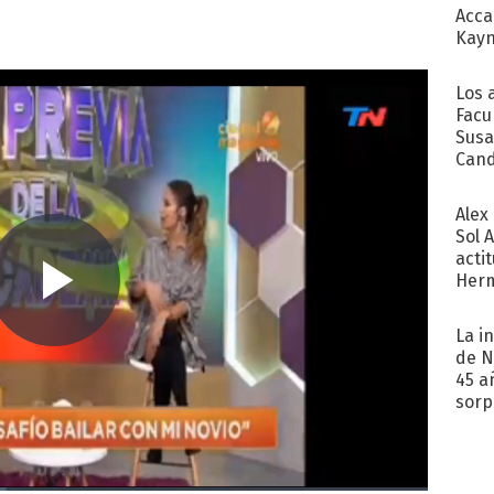
Acca
Kayn
cum
Los 
Facu
Susa
Cand
de s
sent
Alex
Sol 
acti
Herm
copa
La i
de N
45 a
sorp
náuse