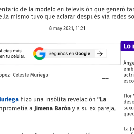
entario de la modelo en televisión que generó ta
ella mismo tuvo que aclarar después vía redes so
8 may 2021, 11:21
Lo 
Ánge
emba
actr
esco
Flor
Muriega
hizo una insólita revelación
"La
deso
mprometía a
Jimena Barón
y a su ex pareja,
sexu
qued
La J