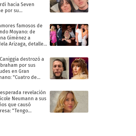
rdi hacia Seven
e por su
pleaños
amores famosos de
ndo Moyano: de
na Giménez a
ela Arizaga, detalles
u pasado
imental
 Caniggia destrozó a
Abraham por sus
tudes en Gran
ano: "Cuatro de
s infumable"
nesperada revelación
icole Neumann a sus
ños que causó
resa: "Tengo
as y..."