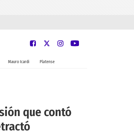
Mauro Icardi
Platense
rsión que contó
etractó