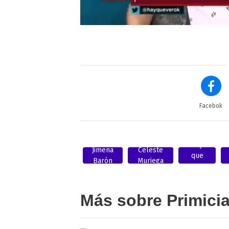
Facebok
Hay
Jimena
Celeste
que
Barón
Muriega
ver
Más sobre Primici