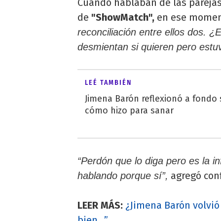
Cuando hablaban de las pareja
de
"ShowMatch",
en ese moment
reconciliación entre ellos dos.
desmientan si quieren pero estuv
LEÉ TAMBIÉN
Jimena Barón reflexionó a fondo 
cómo hizo para sanar
“Perdón que lo diga pero es la i
agregó conf
hablando porque sí”,
LEER MÁS:
¿Jimena Barón volvió
bien…”