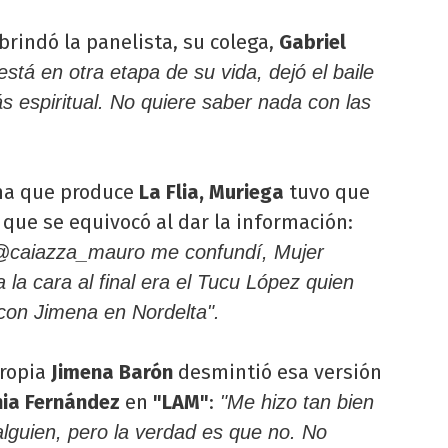
brindó la panelista, su colega,
Gabriel
stá en otra etapa de su vida, dejó el baile
 espiritual. No quiere saber nada con las
ma que produce
La Flia, Muriega
tuvo que
 que se equivocó al dar la información:
 @caiazza_mauro me confundí, Mujer
 la cara al final era el Tucu López quien
con Jimena en Nordelta".
propia
Jimena Barón
desmintió esa versión
hia Fernández
en
"LAM"
:
"Me hizo tan bien
 alguien, pero la verdad es que no. No