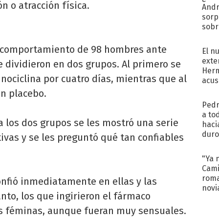
n o atracción física.
Andr
sorp
sobr
regr
el comportamiento de 98 hombres ante
El n
exte
e dividieron en dos grupos. Al primero se
Herm
inociclina por cuatro días, mientras que al
acus
Pinc
un placebo.
"Tra
Pedr
a to
a los dos grupos se les mostró una serie
haci
duro
ivas y se les preguntó qué tan confiables
aco
tera
"Ya 
Cami
roma
onfió inmediatamente en ellas y las
novi
anto, los que ingirieron el fármaco
decl
as féminas, aunque fueran muy sensuales.