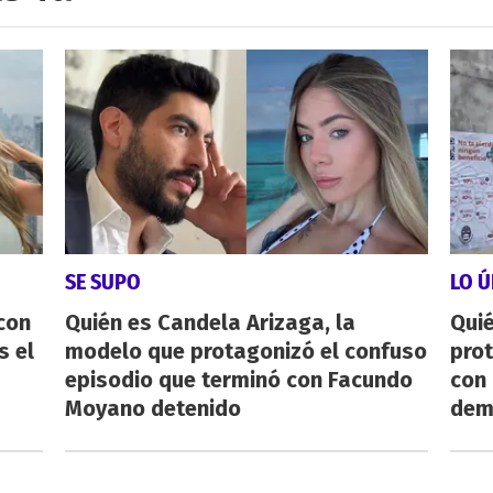
SE SUPO
LO Ú
con
Quién es Candela Arizaga, la
Qui
s el
modelo que protagonizó el confuso
pro
episodio que terminó con Facundo
con
Moyano detenido
dem