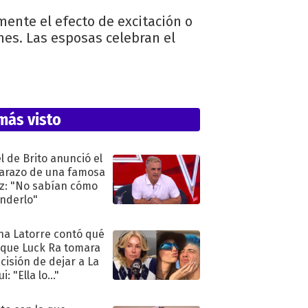
ente el efecto de excitación o
nes. Las esposas celebran el
más visto
l de Brito anunció el
razo de una famosa
iz: "No sabían cómo
nderlo"
na Latorre contó qué
 que Luck Ra tomara
ecisión de dejar a La
i: "Ella lo..."