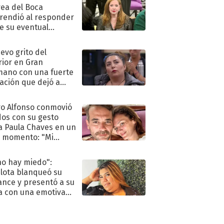
ea del Boca
rendió al responder
e su eventual
eso al reality
uevo grito del
rior en Gran
ano con una fuerte
ación que dejó a
oya en shock:
idora"
o Alfonso conmovió
dos con su gesto
a Paula Chaves en un
 momento: "Mi
mpañante
péutico"
no hay miedo":
lota blanqueó su
nce y presentó a su
a con una emotiva
aración de amor