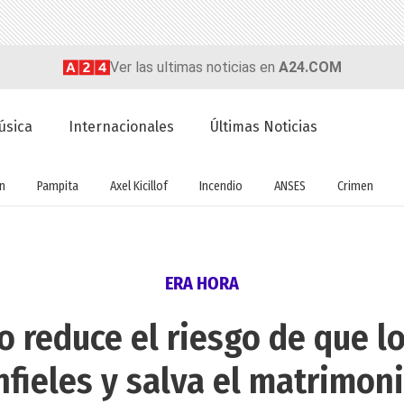
Ver las ultimas noticias en
A24.COM
úsica
Internacionales
Últimas Noticias
ón
Pampita
Axel Kicillof
Incendio
ANSES
Crimen
ERA HORA
 reduce el riesgo de que l
nfieles y salva el matrimon