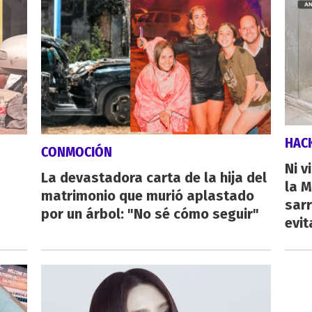
HAC
CONMOCIÓN
Ni v
La devastadora carta de la hija del
la M
matrimonio que murió aplastado
sarr
por un árbol: "No sé cómo seguir"
evit