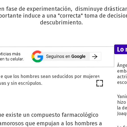
en fase de experimentación, disminuye drásticam
mportante induce a una "correcta" toma de decisio
descubrimiento.
Lo 
Ánge
emba
actr
esco
Yani
hizo
la d
Joaqu
que existe un compuesto farmacológico
s amorosos que empujan a los hombres a