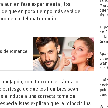
La f
tra aún en fase experimental, los
Marc
que 
a de que en poco tiempo más será de
Figu
n problema del matrimonio.
El p
de E
la f
Gra
desa
es de romance
Apar
vide
Wand
sus 
Tini
 en Japón, constató que el fármaco
deci
 el riesgo de que los hombres sean
polé
quié
as e induce a una correcta toma de
afue
 especialistas explican que la minociclina
¿Vue