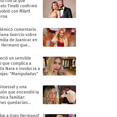
oto con la que
elo Tinelli confirmó
volvió con Milett
eroa
olémico comentario
liana Guercio sobre
amilia de Juanicar en
n Hermano que
tó la furia en redes
eció un sensible
o que complica a
a Nara e involucra a
hijas: "Manipuladas"
 Stoessel y una
sión que encendió la
mica familiar:
nes quedarían
ra de su boda
lve a Gran Hermano?