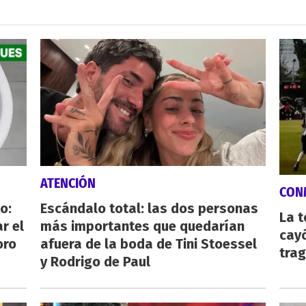
ATENCIÓN
CON
o:
Escándalo total: las dos personas
La 
r el
más importantes que quedarían
cayó
oro
afuera de la boda de Tini Stoessel
tra
y Rodrigo de Paul