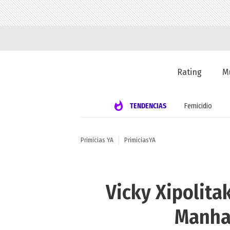
Rating
M
TENDENCIAS
Femicidio
Primicias YA
PrimiciasYA
Vicky Xipolita
Manhat