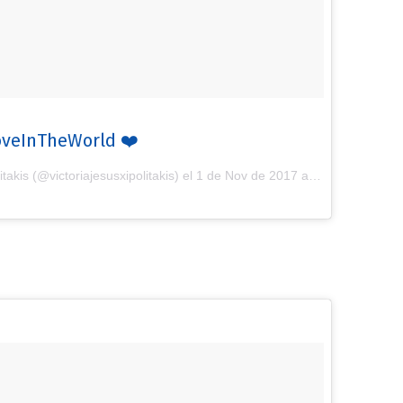
veInTheWorld ❤️
takis (@victoriajesusxipolitakis) el
1 de Nov de 2017 a la(s) 5:02 PDT