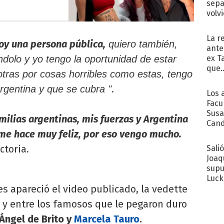
sepa
volv
La r
oy una persona pública,
quiero también,
ante
ex T
dolo y yo tengo la oportunidad de estar
que..
otras por cosas horribles como estas, tengo
.
Argentina y que se cubra "
Los 
Facu
Susa
milias argentinas, mis fuerzas y Argentina
Cand
me hace muy feliz, por eso vengo mucho.
de s
sent
ictoria.
Sali
Joaq
supu
Luck
es apareció el video publicado, la vedette
 y entre los famosos que le pegaron duro
Ángel de Brito y
Marcela Tauro
.