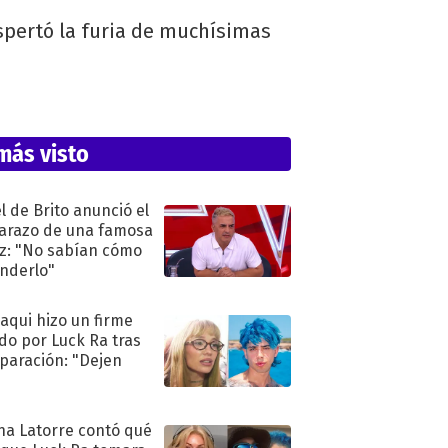
espertó la furia de muchísimas
más visto
l de Brito anunció el
razo de una famosa
iz: "No sabían cómo
nderlo"
oaqui hizo un firme
do por Luck Ra tras
eparación: "Dejen
"
na Latorre contó qué