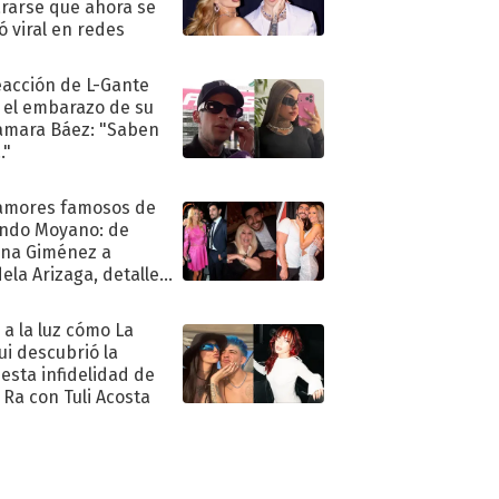
rarse que ahora se
ió viral en redes
eacción de L-Gante
 el embarazo de su
amara Báez: "Saben
."
amores famosos de
ndo Moyano: de
na Giménez a
ela Arizaga, detalles
u pasado
imental
ó a la luz cómo La
ui descubrió la
esta infidelidad de
 Ra con Tuli Acosta