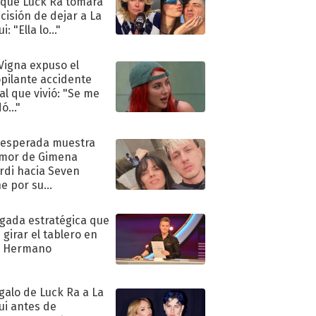
 que Luck Ra tomara
ecisión de dejar a La
i: "Ella lo..."
 Vigna expuso el
pilante accidente
al que vivió: "Se me
ó..."
nesperada muestra
mor de Gimena
rdi hacia Seven
e por su
pleaños
ugada estratégica que
 girar el tablero en
n Hermano
egalo de Luck Ra a La
ui antes de