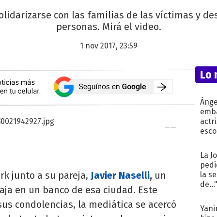
olidarizarse con las familias de las víctimas y d
personas. Mirá el video.
1 nov 2017, 23:59
Lo 
Ánge
emba
actr
esco
La J
pedi
rk junto a su pareja,
Javier Naselli
,
un
la s
de...
aja en un banco de esa ciudad. Este
 sus condolencias, la mediática se acercó
Yani