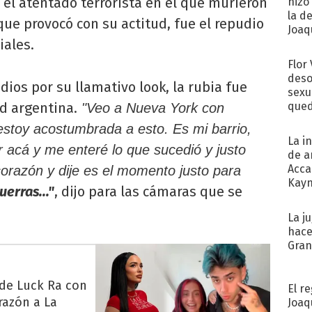
 el atentado terrorista en el que murieron
hizo
la d
que provocó con su actitud, fue el repudio
Joaqu
iales.
Flor
deso
ios por su llamativo look, la rubia fue
sexu
d argentina.
qued
"Veo a Nueva York con
estoy acostumbrada a esto. Es mi barrio,
La i
 acá y me enteré lo que sucedió y justo
de a
Acca
orazón y dije es el momento justo para
Kayn
erras..."
, dijo para las cámaras que se
cum
La j
hace
Gra
 de Luck Ra con
El r
razón a La
Joaq