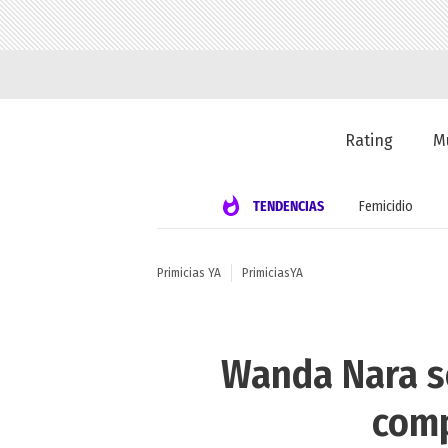
Rating
M
TENDENCIAS
Femicidio
Primicias YA
PrimiciasYA
Wanda Nara se
comp