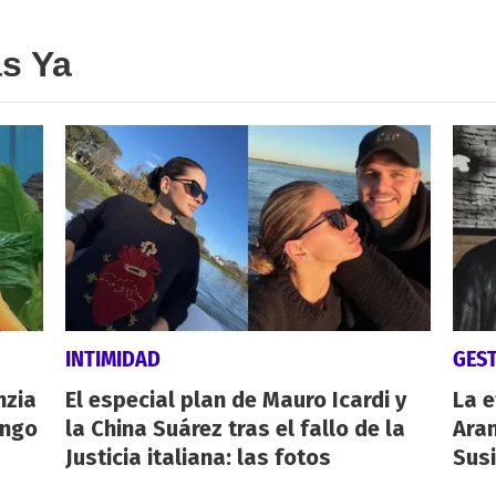
as Ya
INTIMIDAD
GES
nzia
El especial plan de Mauro Icardi y
La e
engo
la China Suárez tras el fallo de la
Aran
Justicia italiana: las fotos
Susi