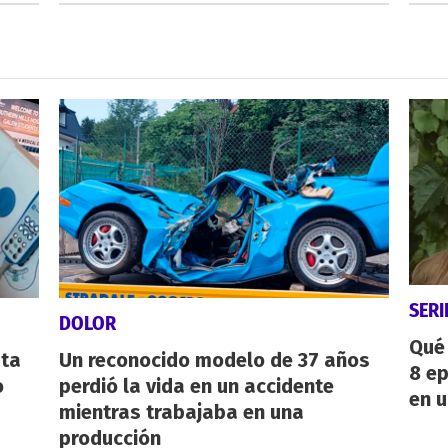
SERI
DOLOR
Qué 
sta
Un reconocido modelo de 37 años
8 ep
o
perdió la vida en un accidente
en u
mientras trabajaba en una
producción