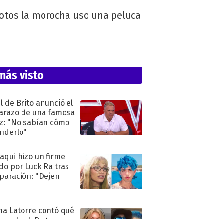
fotos la morocha uso una peluca
más visto
l de Brito anunció el
razo de una famosa
iz: "No sabían cómo
nderlo"
oaqui hizo un firme
do por Luck Ra tras
eparación: "Dejen
"
na Latorre contó qué