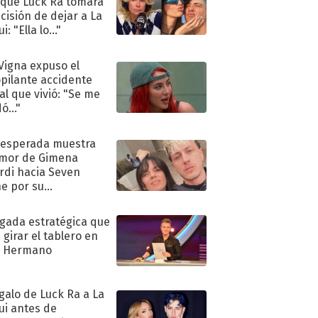
 que Luck Ra tomara
ecisión de dejar a La
i: "Ella lo..."
 Vigna expuso el
pilante accidente
al que vivió: "Se me
ó..."
nesperada muestra
mor de Gimena
rdi hacia Seven
e por su
pleaños
ugada estratégica que
 girar el tablero en
n Hermano
egalo de Luck Ra a La
ui antes de