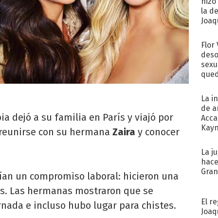
hizo
la d
Joaqu
Flor
deso
sexu
qued
La i
de a
bia dejó a su familia en París y viajó por
Acca
Kayn
a reunirse con su hermana
Zaira
y conocer
cum
La j
hace
Gra
an un compromiso laboral: hicieron una
as. Las hermanas mostraron que se
El r
rnada e incluso hubo lugar para chistes.
Joaq