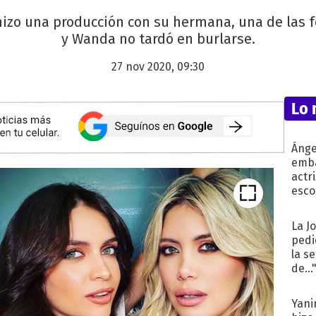
e hizo una producción con su hermana, una de las 
y Wanda no tardó en burlarse.
27 nov 2020, 09:30
Lo 
Ánge
emba
actr
esco
La J
pedi
la s
de...
Yani