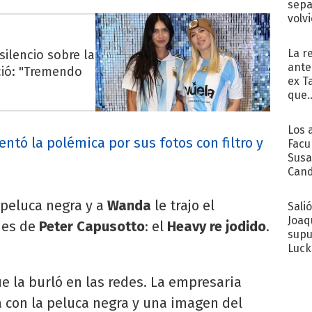
sepa
volv
La r
silencio sobre la
ante
ció: "Tremendo
ex T
que..
Los 
ntó la polémica por sus fotos con filtro y
Facu
Susa
Cand
de s
sent
 peluca negra y a
Wanda
le trajo el
Sali
Joaq
jes de
Peter Capusotto
: el
Heavy re jodido
.
supu
Luck
ue la burló en las redes. La empresaria
 con la peluca negra y una imagen del