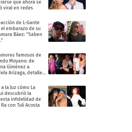
rarse que ahora se
ió viral en redes
eacción de L-Gante
 el embarazo de su
amara Báez: "Saben
."
amores famosos de
ndo Moyano: de
na Giménez a
ela Arizaga, detalles
u pasado
imental
ó a la luz cómo La
ui descubrió la
esta infidelidad de
 Ra con Tuli Acosta