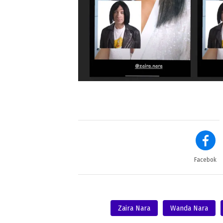
Facebok
Zaira Nara
Wanda Nara