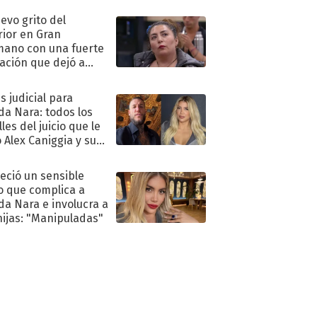
uevo grito del
rior en Gran
ano con una fuerte
ación que dejó a
oya en shock:
idora"
s judicial para
a Nara: todos los
les del juicio que le
 Alex Caniggia y sus
imos pasos
eció un sensible
o que complica a
a Nara e involucra a
hijas: "Manipuladas"