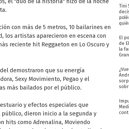
s, el "dúo de la historia" hizo de la noche
Tini
ta.
deci
polé
quié
ción con más de 5 metros, 10 bailarines en
afue
d, los artistas aparecieron en escena con
El p
de E
 más reciente hit Reggaeton en Lo Oscuro y
la f
Gra
desa
¿Vue
andel demostraron que su energía
Andr
adora, Sexy Movimiento, Pegao y el
sorp
sobr
as más bailados por el público.
regr
Impu
estuario y efectos especiales que
Medi
cont
público, dieron inicio a la segunda y
on hits como Adrenalina, Moviendo