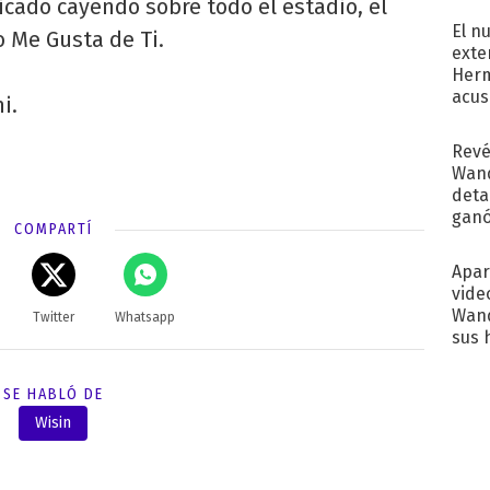
icado cayendo sobre todo el estadio, el
El n
o Me Gusta de Ti.
exte
Herm
acus
i.
Pinc
"Tra
Revé
Wand
detal
ganó
COMPARTÍ
próx
Apar
vide
Wand
Twitter
Whatsapp
sus 
SE HABLÓ DE
Wisin