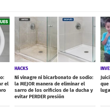
HACKS
INVE
o:
Ni vinagre ni bicarbonato de sodio:
Juic
r el
la MEJOR manera de eliminar el
que 
oro
sarro de los orificios de la ducha y
luga
evitar PERDER presión