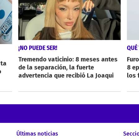
¡NO PUEDE SER!
QUÉ 
Tremendo vaticinio: 8 meses antes
Furo
sta
de la separación, la fuerte
8 ep
o
advertencia que recibió La Joaqui
los 
Últimas noticias
Secci