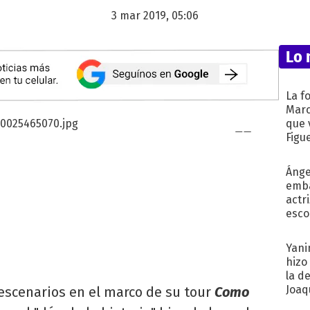
3 mar 2019, 05:06
Lo 
La f
Marc
que 
Figu
Ánge
emba
actr
esco
Yani
hizo
la d
Joaqu
escenarios en el marco de su tour
Como