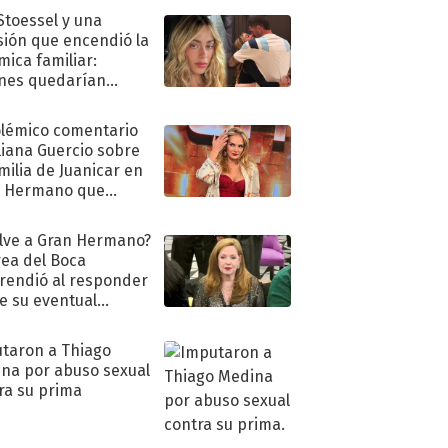
 Stoessel y una
sión que encendió la
mica familiar:
nes quedarían
ra de su boda
olémico comentario
liana Guercio sobre
amilia de Juanicar en
n Hermano que
tó la furia en redes
lve a Gran Hermano?
ea del Boca
rendió al responder
e su eventual
eso al reality
taron a Thiago
na por abuso sexual
ra su prima