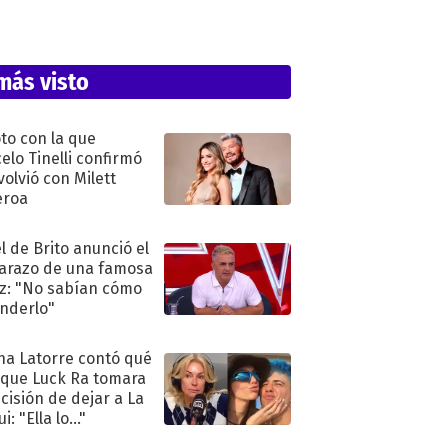
más visto
oto con la que
elo Tinelli confirmó
volvió con Milett
eroa
l de Brito anunció el
razo de una famosa
iz: "No sabían cómo
nderlo"
na Latorre contó qué
 que Luck Ra tomara
ecisión de dejar a La
i: "Ella lo..."