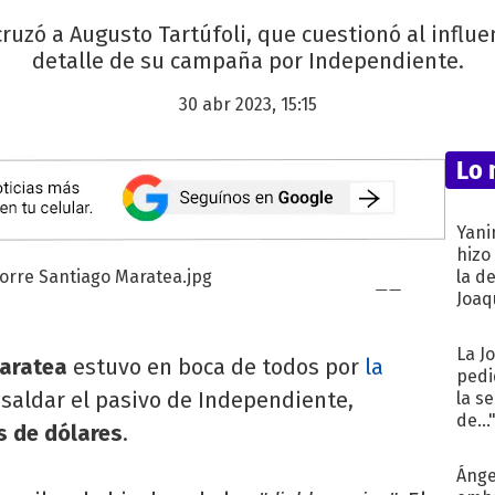
cruzó a Augusto Tartúfoli, que cuestionó al influ
detalle de su campaña por Independiente.
30 abr 2023, 15:15
Lo 
Yani
hizo
la d
Joaqu
La J
Maratea
estuvo en boca de todos por
la
pedi
saldar el pasivo de Independiente,
la s
de...
s de dólares
.
Ánge