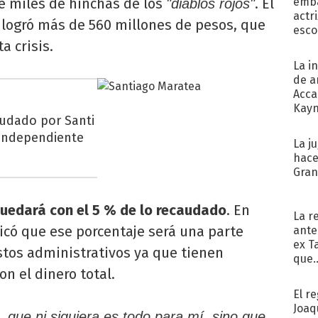
de miles de hinchas de los
. El
emba
"diablos rojos"
actr
 logró más de 560 millones de pesos, que
esco
a crisis.
La i
de a
Acca
Kayn
audado por Santi
cum
 Independiente
La j
hace
Gra
uedará con el 5 % de lo recaudado
. En
La r
icó que ese porcentaje será una parte
ante
ex T
astos administrativos ya que tienen
que..
n el dinero total.
El r
Joaq
, que ni siquiera es todo para mí, sino que