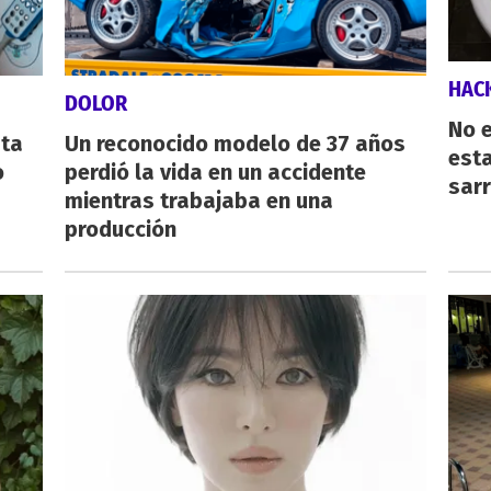
HAC
DOLOR
No e
sta
Un reconocido modelo de 37 años
esta
o
perdió la vida en un accidente
sarr
mientras trabajaba en una
producción