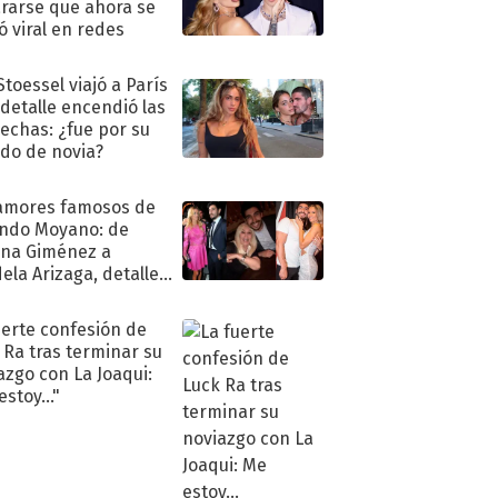
rarse que ahora se
ió viral en redes
Stoessel viajó a París
 detalle encendió las
echas: ¿fue por su
ido de novia?
amores famosos de
ndo Moyano: de
na Giménez a
ela Arizaga, detalles
u pasado
imental
uerte confesión de
 Ra tras terminar su
azgo con La Joaqui:
stoy..."