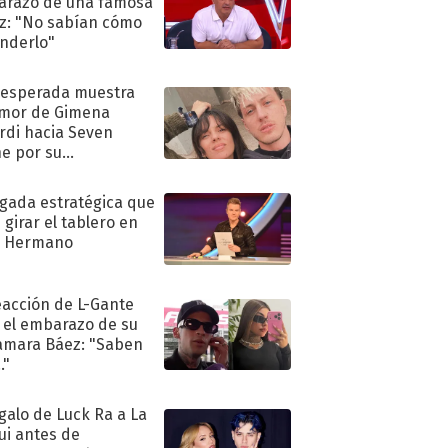
razo de una famosa
iz: "No sabían cómo
nderlo"
nesperada muestra
mor de Gimena
rdi hacia Seven
e por su
pleaños
ugada estratégica que
 girar el tablero en
n Hermano
eacción de L-Gante
 el embarazo de su
amara Báez: "Saben
."
egalo de Luck Ra a La
ui antes de