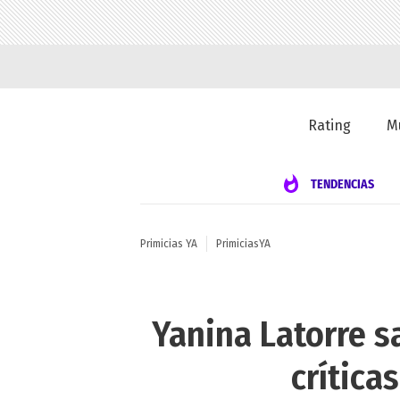
Rating
M
TENDENCIAS
Primicias YA
PrimiciasYA
Yanina Latorre s
crítica