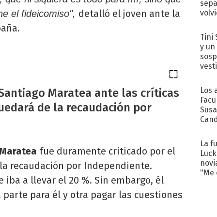
sepa
detalló el joven ante la
volv
ne el fideicomiso",
paña.
Tini 
y un
sosp
vest
Los 
Santiago Maratea ante las críticas
Facu
uedará de la recaudación por
Susa
Cand
de s
sent
La f
 Maratea
fue duramente criticado por el
Luck
novi
 la recaudación por Independiente.
"Me e
 iba a llevar el 20 %. Sin embargo, él
 parte para él y otra pagar las cuestiones