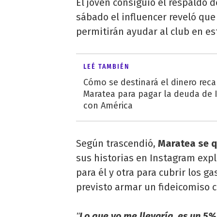
El joven consiguió el respaldo 
sábado el influencer reveló que
permitirán ayudar al club en est
LEÉ TAMBIÉN
Cómo se destinará el dinero rec
Maratea para pagar la deuda de
con América
Según trascendió,
Maratea se q
sus historias en Instagram expl
para él y otra para cubrir los g
previsto armar un fideicomiso co
Lo que yo me llevaría, es un 5%
"