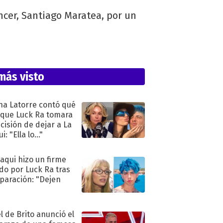
encer, Santiago Maratea, por un
más visto
na Latorre contó qué
 que Luck Ra tomara
ecisión de dejar a La
i: "Ella lo..."
oaqui hizo un firme
do por Luck Ra tras
eparación: "Dejen
"
l de Brito anunció el