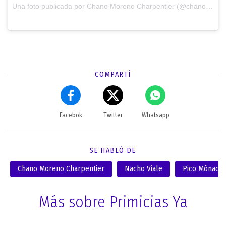
Una foto publicada por Chano Moreno Charpentier (@chanotb) el
COMPARTÍ
Facebok
Twitter
Whatsapp
SE HABLÓ DE
Chano Moreno Charpentier
Nacho Viale
Pico Mónaco
Más sobre Primicias Ya