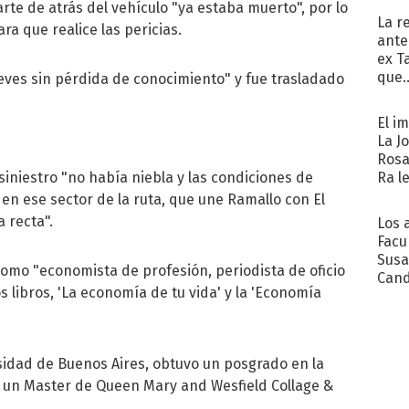
rte de atrás del vehículo "ya estaba muerto", por lo
La r
ara que realice las pericias.
ante
ex T
que..
leves sin pérdida de conocimiento" y fue trasladado
El i
La J
Rosa
Ra l
iniestro "no había niebla y las condiciones de
 en ese sector de la ruta, que une Ramallo con El
 recta".
Los 
Facu
Susa
como "economista de profesión, periodista de oficio
Cand
s libros, 'La economía de tu vida' y la 'Economía
de s
sent
sidad de Buenos Aires, obtuvo un posgrado en la
y un Master de Queen Mary and Wesfield Collage &