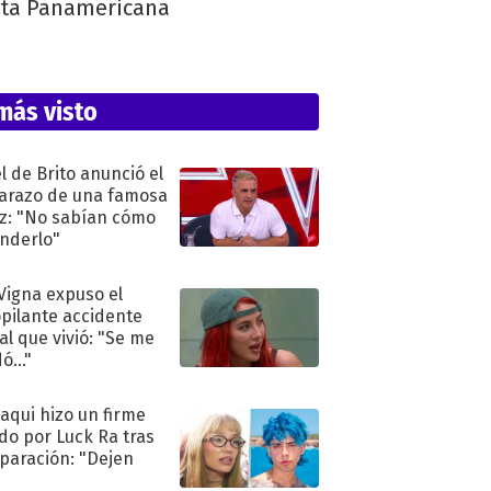
ista Panamericana
más visto
l de Brito anunció el
razo de una famosa
iz: "No sabían cómo
nderlo"
 Vigna expuso el
pilante accidente
al que vivió: "Se me
ó..."
oaqui hizo un firme
do por Luck Ra tras
eparación: "Dejen
"