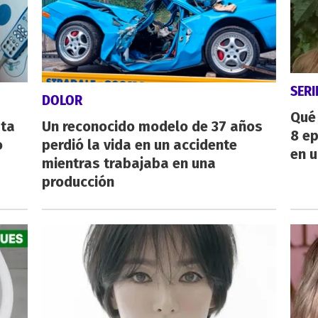
SERI
DOLOR
Qué 
sta
Un reconocido modelo de 37 años
8 ep
o
perdió la vida en un accidente
en u
mientras trabajaba en una
producción