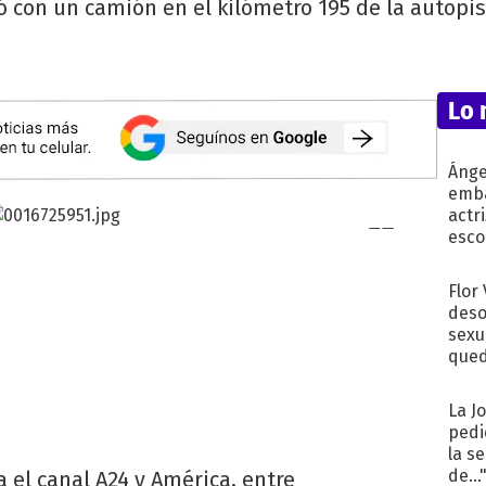
 con un camión en el kilómetro 195 de la autop
Lo 
Ánge
emba
actr
esco
Flor
deso
sexu
qued
La J
pedi
la s
de...
 el canal A24 y América, entre