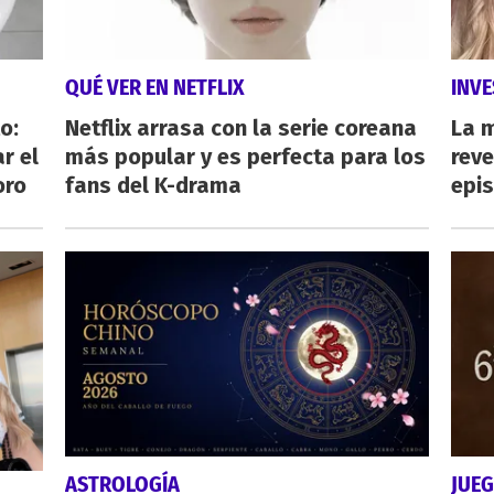
QUÉ VER EN NETFLIX
INVE
o:
Netflix arrasa con la serie coreana
La 
r el
más popular y es perfecta para los
reve
oro
fans del K-drama
epi
ASTROLOGÍA
JUE