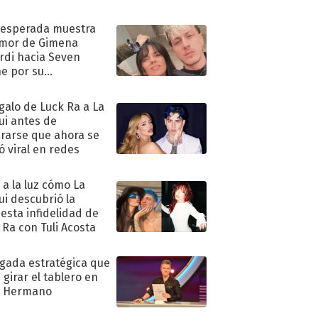
nesperada muestra
mor de Gimena
rdi hacia Seven
e por su
pleaños
egalo de Luck Ra a La
ui antes de
rarse que ahora se
ió viral en redes
ó a la luz cómo La
ui descubrió la
esta infidelidad de
 Ra con Tuli Acosta
ugada estratégica que
 girar el tablero en
n Hermano