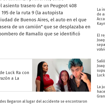
l asiento trasero de un Peugeot 408
La i
 195 de la ruta 9 (la autopista
de a
Acca
iudad de Buenos Aires, el auto en el que
Kayn
trasera de un camión" que se desplazaba en
cum
bombero de Ramallo que se identificó
El r
Joaq
sepa
volv
Sali
Joaq
supu
 de Luck Ra con
Luck
razón a La
La j
hace
Gra
des llegaron al lugar del accidente se encontraron