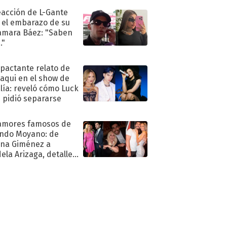
eacción de L-Gante
 el embarazo de su
amara Báez: "Saben
."
mpactante relato de
oaqui en el show de
lía: reveló cómo Luck
e pidió separarse
amores famosos de
ndo Moyano: de
na Giménez a
ela Arizaga, detalles
u pasado
imental