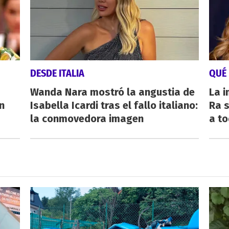
DESDE ITALIA
QUÉ
Wanda Nara mostró la angustia de
La i
n
Isabella Icardi tras el fallo italiano:
Ra s
la conmovedora imagen
a to