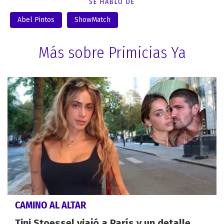
SE HABLÓ DE
Abel Pintos
ShowMatch
Más sobre Primicias Ya
CAMINO AL ALTAR
Tini Stoessel viajó a París y un detalle