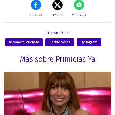
Facebok
Twitter
Whatsapp
SE HABLÓ DE
Alejandro Pucheta
Barbie Vélez
Instagram
Más sobre Primicias Ya