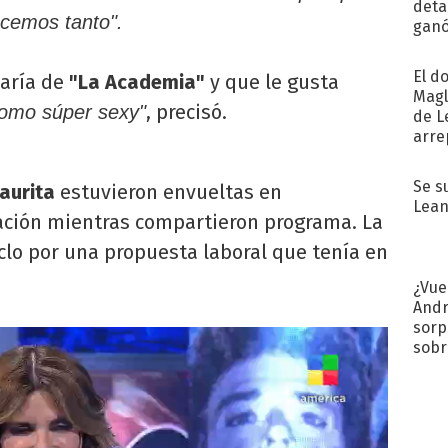
detal
ocemos tanto".
ganó
próx
El d
aría de
"La Academia"
y que le gusta
Magl
, precisó.
omo súper sexy"
de L
arre
Se s
aurita
estuvieron envueltas en
Lean
lación mientras compartieron programa. La
iclo por una propuesta laboral que tenía en
¿Vue
Andr
sorp
sobr
regr