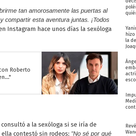
deci
polé
abrirme tan amorosamente las puertas al
quié
afue
 y compartir esta aventura juntas. ¡Todos
en Instagram hace unos días la sexóloga
Yani
hizo
la d
Joaqu
Ánge
emba
 con Roberto
actr
n..."
esco
Impu
Medi
cont
 consultó a la sexóloga si se iría de
Revé
Wand
e ella contestó sin rodeos:
"No sé por qué