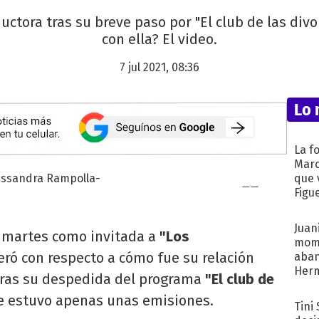
ductora tras su breve paso por "El club de las divo
con ella? El video.
7 jul 2021, 08:36
Lo 
La f
Marc
que 
Figu
Juani
 martes como invitada a
"Los
mome
ceró con respecto a cómo fue su relación
aba
Her
 tras su despedida del programa
"El club de
recib
e estuvo apenas unas emisiones.
Tini