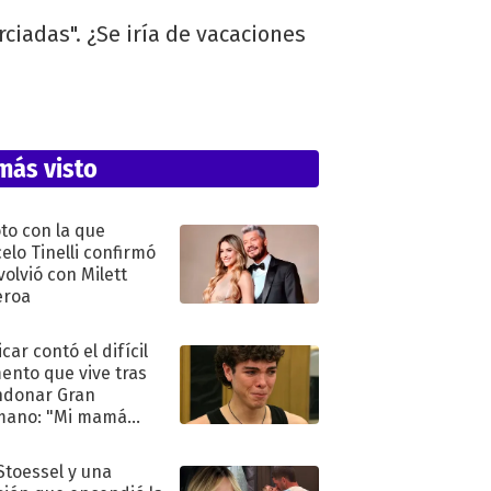
rciadas". ¿Se iría de vacaciones
más visto
oto con la que
elo Tinelli confirmó
volvió con Milett
eroa
car contó el difícil
nto que vive tras
ndonar Gran
mano: "Mi mamá
ió..."
 Stoessel y una