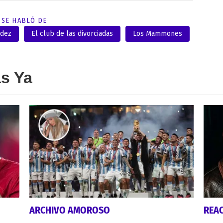
SE HABLÓ DE
ndez
El club de las divorciadas
Los Mammones
as Ya
ARCHIVO AMOROSO
REA