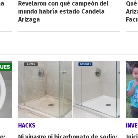
na
Revelaron con qué campeón del
Qué 
mundo habría estado Candela
Ariz
Arizaga
Fac
HACKS
INVE
o:
Ni vinagre ni bicarbonato de sodio:
Juic