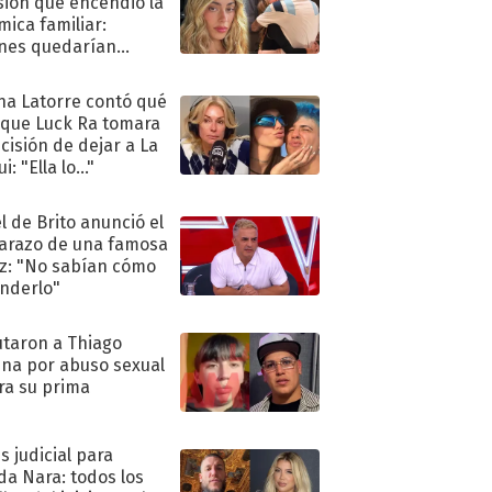
sión que encendió la
mica familiar:
nes quedarían
ra de su boda
na Latorre contó qué
 que Luck Ra tomara
ecisión de dejar a La
i: "Ella lo..."
l de Brito anunció el
razo de una famosa
iz: "No sabían cómo
nderlo"
taron a Thiago
na por abuso sexual
ra su prima
s judicial para
a Nara: todos los