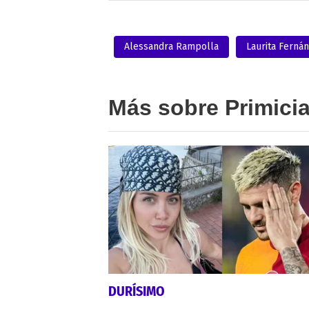
Alessandra Rampolla
Laurita Ferná
Más sobre Primici
DURÍSIMO