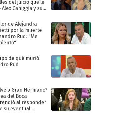
les del juicio que le
 Alex Caniggia y sus
imos pasos
olor de Alejandra
ietti por la muerte
eandro Rud: "Me
piento"
upo de qué murió
dro Rud
lve a Gran Hermano?
ea del Boca
rendió al responder
e su eventual
eso al reality