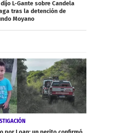
dijo L-Gante sobre Candela
aga tras la detención de
undo Moyano
STIGACIÓN
io por Loan: un perito confirmó