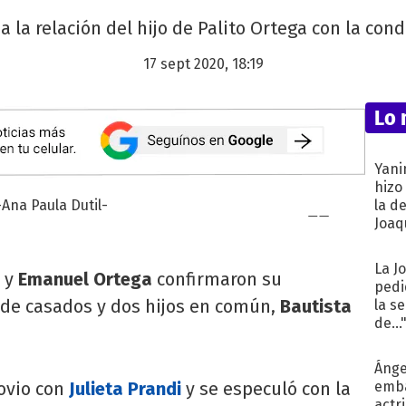
 a la relación del hijo de Palito Ortega con la cond
17 sept 2020, 18:19
Lo 
Yani
hizo
la d
Joaqu
La J
l
y
Emanuel Ortega
confirmaron su
pedi
de casados y dos hijos en común,
Bautista
la s
de...
Ánge
novio con
Julieta Prandi
y se especuló con la
emba
actr