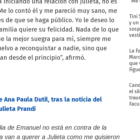
iniciando una relación con Julieta, no es
"Me e
Me lo contó él y me pareció muy sano, me
Tini 
s de que se haga público. Yo le deseo lo
y un
familia quiere su felicidad. Nada de lo que
sosp
vest
ue la mejor suegra para mí, siempre me
uelvo a reconquistar a nadie, sino que
La f
an desde el principio”, afirmó.
Marc
que 
Figu
Cand
el si
trau
 Ana Paula Dutil, tras la noticia del
Facu
lieta Prandi
"Teng
lia de Emanuel no está en contra de la
la van a querer a Julieta como me quisieron