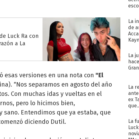
esco
La i
de a
Acca
 de Luck Ra con
Kayn
razón a La
cum
La j
hace
Gra
ó esas versiones en una nota con
"El
ina). “Nos separamos en agosto del año
La r
os. Con muchas idas y vueltas en el
ante
ex T
nos, pero lo hicimos bien,
que..
 sano. Entendimos que ya estaba, que
comenzó diciendo Dutil.
La f
Luck
novi