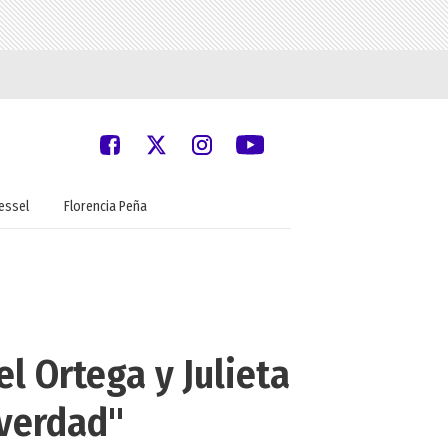
oessel
Florencia Peña
l Ortega y Julieta
 verdad"