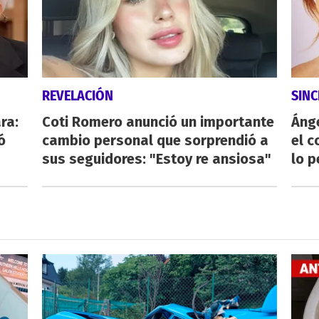
REVELACIÓN
SINC
ra:
Coti Romero anunció un importante
Ánge
ó
cambio personal que sorprendió a
el c
sus seguidores: "Estoy re ansiosa"
lo p