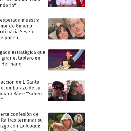
nderlo"
nesperada muestra
mor de Gimena
rdi hacia Seven
e por su
pleaños
ugada estratégica que
 girar el tablero en
n Hermano
eacción de L-Gante
 el embarazo de su
amara Báez: "Saben
."
uerte confesión de
 Ra tras terminar su
azgo con La Joaqui: