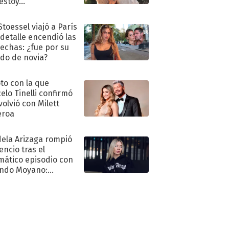
stoy..."
Stoessel viajó a París
 detalle encendió las
echas: ¿fue por su
ido de novia?
oto con la que
elo Tinelli confirmó
volvió con Milett
eroa
ela Arizaga rompió
lencio tras el
mático episodio con
ndo Moyano:
o..."