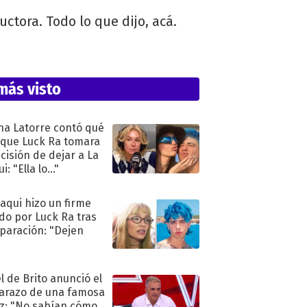
uctora. Todo lo que dijo, acá.
más visto
na Latorre contó qué
 que Luck Ra tomara
ecisión de dejar a La
i: "Ella lo..."
oaqui hizo un firme
do por Luck Ra tras
eparación: "Dejen
"
l de Brito anunció el
razo de una famosa
iz: "No sabían cómo