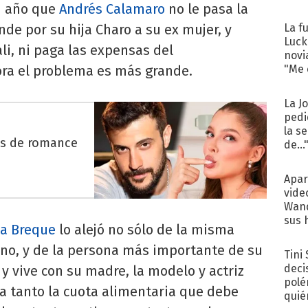
n año que
Andrés Calamaro
no le pasa la
de por su hija Charo a su ex mujer, y
La f
Luck
li, ni paga las expensas del
novi
ra el problema es más grande.
"Me e
La J
pedi
la s
es de romance
de...
Apar
vide
Wand
sus 
la Breque
lo alejó no sólo de la misma
rno, y de la persona más importante de su
Tini
deci
s y vive con su madre, la modelo y actriz
polé
pa tanto la cuota alimentaria que debe
quié