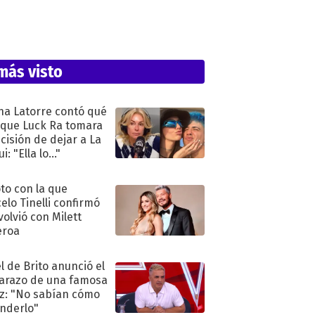
más visto
na Latorre contó qué
 que Luck Ra tomara
ecisión de dejar a La
i: "Ella lo..."
oto con la que
elo Tinelli confirmó
volvió con Milett
eroa
l de Brito anunció el
razo de una famosa
iz: "No sabían cómo
nderlo"