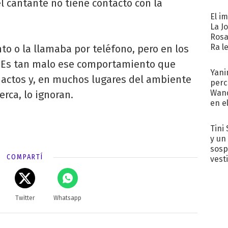
afue
l cantante no tiene contacto con la
El i
La J
Rosa
Ra l
to o la llamaba por teléfono, pero en los
. Es tan malo ese comportamiento que
Yani
 actos y, en muchos lugares del ambiente
perc
Wand
rca, lo ignoran.
en e
toda
Tini 
y un
sosp
COMPARTÍ
vest
Twitter
Whatsapp