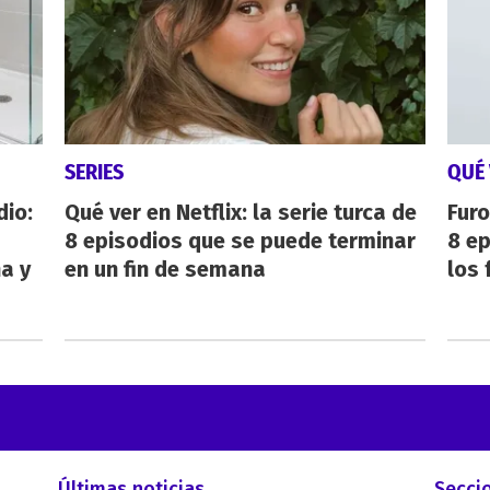
SERIES
QUÉ 
dio:
Qué ver en Netflix: la serie turca de
Furo
8 episodios que se puede terminar
8 ep
ha y
en un fin de semana
los 
Últimas noticias
Secci