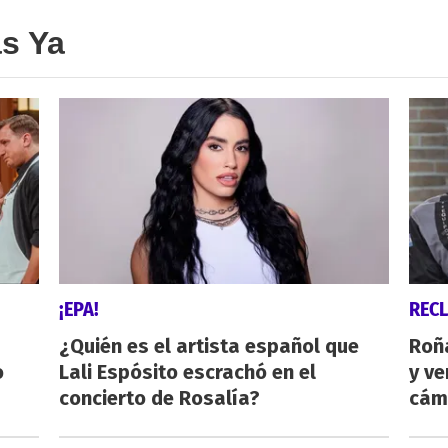
as Ya
¡EPA!
REC
¿Quién es el artista español que
Roñ
o
Lali Espósito escrachó en el
y ve
concierto de Rosalía?
cám