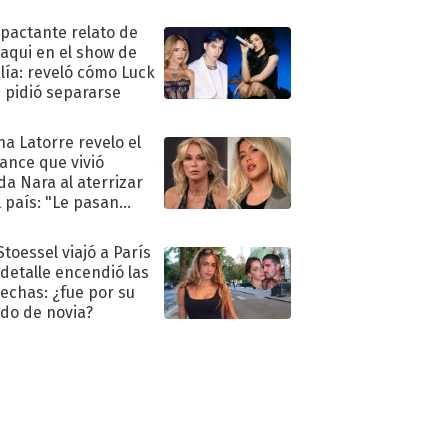
ra de su boda
mpactante relato de
oaqui en el show de
lía: reveló cómo Luck
e pidió separarse
na Latorre revelo el
ance que vivió
a Nara al aterrizar
l país: "Le pasan
s"
Stoessel viajó a París
 detalle encendió las
echas: ¿fue por su
ido de novia?