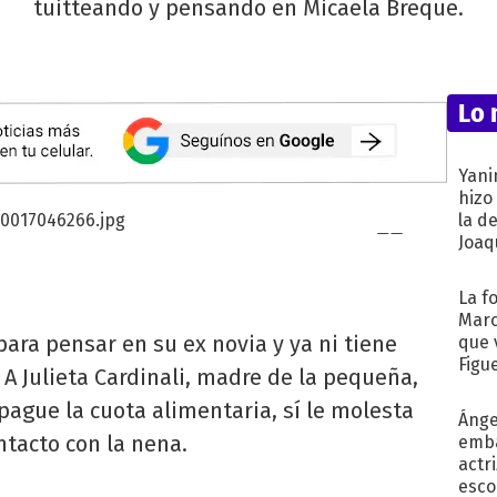
tuitteando y pensando en Micaela Breque.
Lo 
Yani
hizo
la d
Joaqu
La f
Marc
para pensar en su ex novia y ya ni tiene
que 
Figu
 A Julieta Cardinali, madre de la pequeña,
pague la cuota alimentaria, sí le molesta
Ánge
ntacto con la nena.
emba
actr
esco