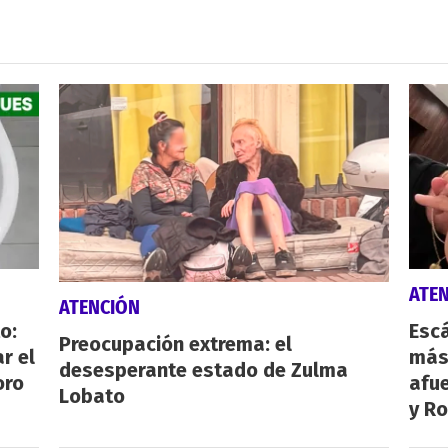
ATE
ATENCIÓN
o:
Escá
Preocupación extrema: el
r el
más
desesperante estado de Zulma
oro
afue
Lobato
y Ro