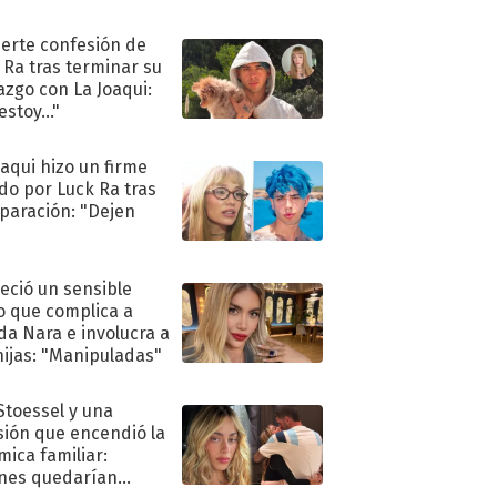
uerte confesión de
 Ra tras terminar su
azgo con La Joaqui:
stoy..."
oaqui hizo un firme
do por Luck Ra tras
eparación: "Dejen
"
eció un sensible
o que complica a
a Nara e involucra a
hijas: "Manipuladas"
 Stoessel y una
sión que encendió la
mica familiar:
nes quedarían