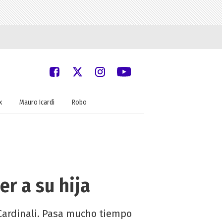
x
Mauro Icardi
Robo
r a su hija
a Cardinali. Pasa mucho tiempo