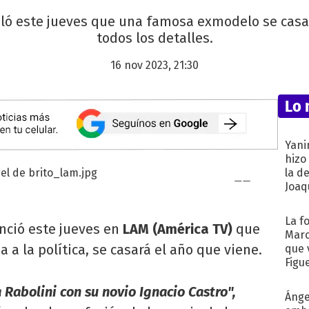
eló este jueves que una famosa exmodelo se casa
todos los detalles.
16 nov 2023, 21:30
Lo 
Yani
hizo
la d
Joaqu
La f
ció este jueves en
LAM (América TV)
que
Marc
a la política, se casará el año que viene.
que 
Figu
 Rabolini con su novio Ignacio Castro",
Ánge