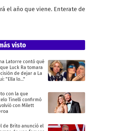
rá el año que viene. Enterate de
más visto
na Latorre contó qué
 que Luck Ra tomara
ecisión de dejar a La
i: "Ella lo..."
oto con la que
elo Tinelli confirmó
volvió con Milett
eroa
l de Brito anunció el