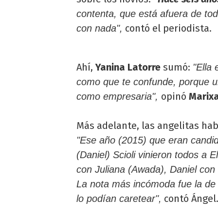
contenta, que está afuera de to
contó el periodista.
con nada",
Ahí,
Yanina Latorre
sumó:
"Ella 
como que te confunde, porque un
opinó
Marixa 
como empresaria",
Más adelante, las angelitas habl
"Ese año (2015) que eran candid
(Daniel) Scioli vinieron todos a 
con Juliana (Awada), Daniel con 
La nota más incómoda fue la de 
contó Ángel
lo podían caretear",