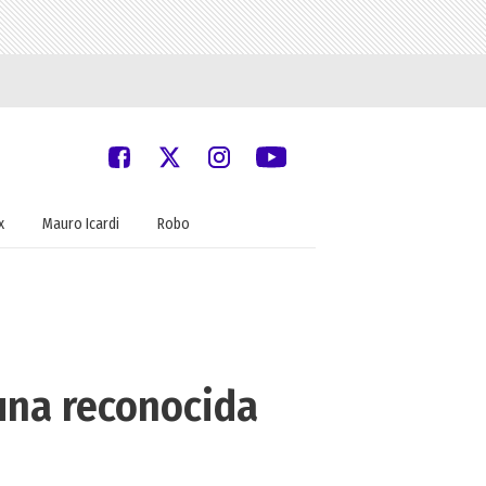
x
Mauro Icardi
Robo
una reconocida