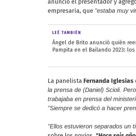
anunció el presentador y agregó,
empresaria, que
"estaba muy vin
LEÉ TAMBIÉN
Ángel de Brito anunció quién re
Pampita en el Bailando 2023: los
La panelista
Fernanda Iglesias
la prensa de (Daniel) Scioli. Per
trabajaba en prensa del minister
"Siempre se dedicó a hacer pre
"Ellos estuvieron separados un 
sobre los novios.
"Hace seis año