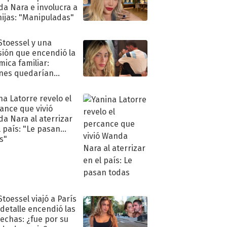
a Nara e involucra a
hijas: "Manipuladas"
 Stoessel y una
sión que encendió la
mica familiar:
nes quedarían
ra de su boda
na Latorre revelo el
ance que vivió
a Nara al aterrizar
l país: "Le pasan
s"
Stoessel viajó a París
 detalle encendió las
echas: ¿fue por su