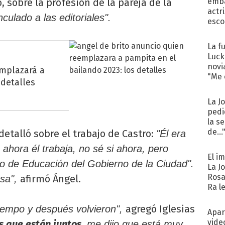
 sobre la profesión de la pareja de la
emba
actr
culado a las editoriales".
esco
La f
Luck
novi
emplazará a
"Me e
 detalles
La J
pedi
la s
de...
detalló sobre el trabajo de Castro:
"Él era
o ahora él trabaja, no sé si ahora, pero
El i
io de Educación del Gobierno de la Ciudad".
La J
Rosa
afirmó Ángel.
nsa",
Ra l
agregó Iglesias
tiempo y después volvieron",
Apar
vide
s que están juntos,
me dijo que está muy