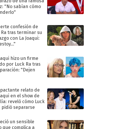
razo de una famosa
iz: "No sabían cómo
nderlo"
uerte confesión de
 Ra tras terminar su
azgo con La Joaqui:
stoy..."
oaqui hizo un firme
do por Luck Ra tras
eparación: "Dejen
"
mpactante relato de
oaqui en el show de
lía: reveló cómo Luck
e pidió separarse
eció un sensible
o que complica a