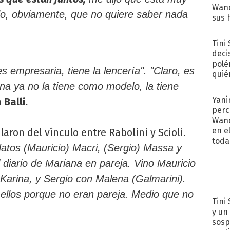
Wand
do, obviamente, que no quiere saber nada
sus 
Tini
deci
polé
es empresaria, tiene la lencería". "Claro, es
quié
afue
a ya no la tiene como modelo, la tiene
Yani
Balli.
perc
Wand
en e
aron del vínculo entre Rabolini y Scioli.
toda
atos (Mauricio) Macri, (Sergio) Massa y
El diario de Mariana en pareja. Vino Mauricio
Karina, y Sergio con Malena (Galmarini).
ellos porque no eran pareja. Medio que no
Tini 
.
y un
sosp