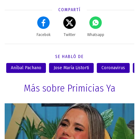
COMPARTÍ
Facebok
Twitter
Whatsapp
SE HABLÓ DE
Aníbal Pachano
Jose María Listorti
Coronavirus
Más sobre Primicias Ya