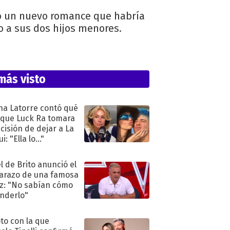
do un nuevo romance que habría
to a sus dos hijos menores.
más visto
na Latorre contó qué
 que Luck Ra tomara
ecisión de dejar a La
i: "Ella lo..."
l de Brito anunció el
razo de una famosa
iz: "No sabían cómo
nderlo"
oto con la que