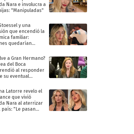
a Nara e involucra a
hijas: "Manipuladas"
 Stoessel y una
sión que encendió la
mica familiar:
nes quedarían
ra de su boda
lve a Gran Hermano?
ea del Boca
rendió al responder
e su eventual
eso al reality
na Latorre revelo el
ance que vivió
a Nara al aterrizar
l país: "Le pasan
s"