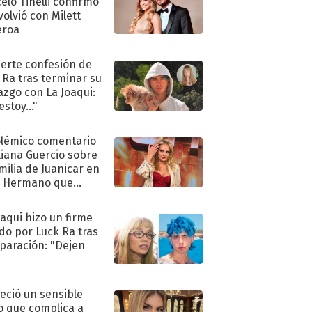
elo Tinelli confirmó
volvió con Milett
eroa
uerte confesión de
 Ra tras terminar su
azgo con La Joaqui:
stoy..."
olémico comentario
liana Guercio sobre
amilia de Juanicar en
n Hermano que
tó la furia en redes
oaqui hizo un firme
do por Luck Ra tras
eparación: "Dejen
"
eció un sensible
o que complica a