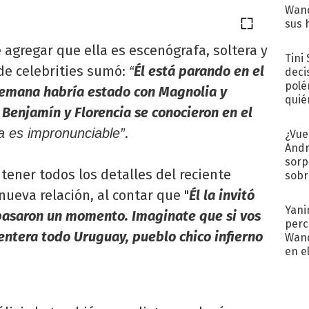
Wand
sus 
agregar que ella es escenógrafa, soltera y
Tini
de celebrities sumó:
Él está parando en el
“
deci
polé
 semana habría estado con Magnolia y
quié
 Benjamín y Florencia se conocieron en el
afue
.
lla es impronunciable”
¿Vue
Andr
sorp
tener todos los detalles del reciente
sobr
regr
nueva relación, al contar que "
Él la invitó
Yani
 pasaron un momento. Imaginate que si vos
perc
entera todo Uruguay, pueblo chico infierno
Wand
en e
toda