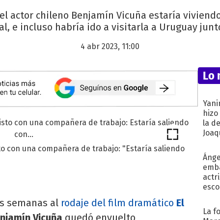
 el actor chileno Benjamín Vicuña estaría vivien
l, e incluso habría ido a visitarla a Uruguay jun
4 abr 2023, 11:00
Lo 
Yani
hizo
la d
Joaqu
o con una compañera de trabajo: "Estaría saliendo
Ánge
emba
actr
esco
as semanas al
rodaje del film dramático
El
La f
njamín Vicuña
quedó envuelto