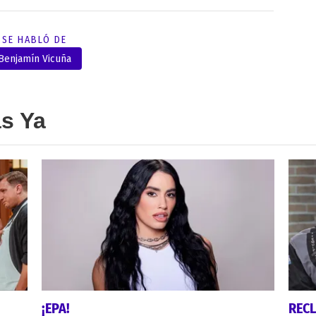
SE HABLÓ DE
Benjamín Vicuña
as Ya
¡EPA!
REC