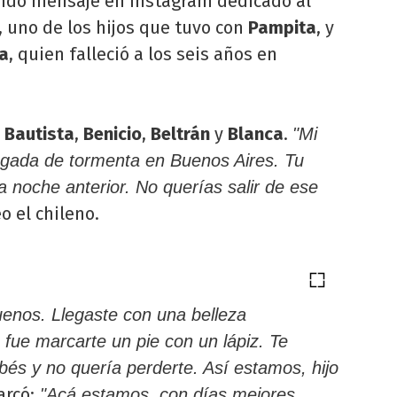
lindo mensaje en Instagram dedicado al
 uno de los hijos que tuvo con
Pampita
, y
a
, quien falleció a los seis años en
Bautista
,
Benicio
,
Beltrán
y
Blanca
.
"Mi
gada de tormenta en Buenos Aires. Tu
a noche anterior. No querías salir de ese
o el chileno.
ruenos. Llegaste con una belleza
 fue marcarte un pie con un lápiz. Te
bés y no quería perderte. Así estamos, hijo
arcó:
"Acá estamos, con días mejores