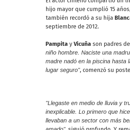
El actor chileno compartió un 
hijo mayor que cumplió 15 años,
también recordó a su hija
Blanc
septiembre de 2012.
Pampita
y
Vicuña
son padres de
niño hombre. Naciste una madru
madre nadó en la piscina hasta l
, comenzó su poste
lugar seguro"
"Llegaste en medio de lluvia y t
inexplicable. Lo primero que hice
llevaban a un sector con más be
, siguió profundo. Y rem
amado"