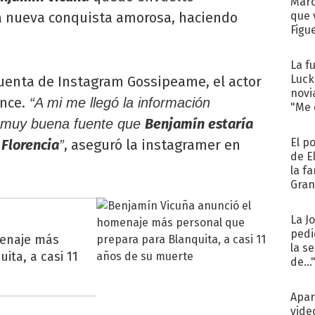
Marc
 nueva conquista amorosa, haciendo
que 
Figu
La f
Luck
 cuenta de Instagram Gossipeame, el actor
novi
nce.
“A mi me llegó la información
"Me e
Benjamín estaría
 muy buena fuente que
El p
Florencia
, aseguró la instagramer en
”
de E
la f
Gra
desa
La J
pedi
menaje más
la s
ita, a casi 11
de...
Apar
vide