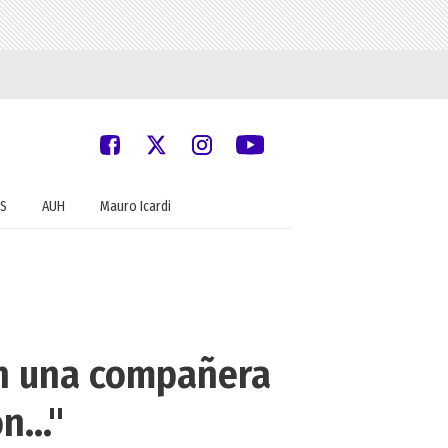
S
AUH
Mauro Icardi
on una compañera
n..."