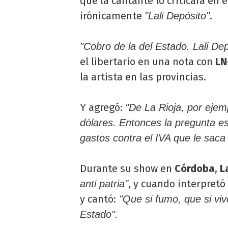
que la cantante lo criticara en 
irónicamente
.
"Lali Depósito"
"Cobro de la del Estado. Lali De
el libertario en una nota con
LN
la artista en las provincias.
Y agregó:
"De La Rioja, por ejem
dólares. Entonces la pregunta es
gastos contra el IVA que le saca 
Durante su show en
Córdoba
,
L
, y cuando interpretó
anti patria"
y cantó:
"Que si fumo, que si vivo
Estado".