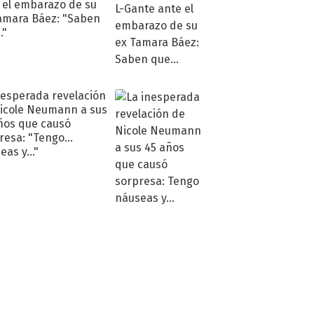
 el embarazo de su
amara Báez: "Saben
."
nesperada revelación
icole Neumann a sus
ños que causó
resa: "Tengo
as y..."