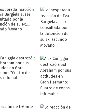
nesperada reacción
va Bargiela al ser
ultada por la
nción de su ex,
undo Moyano
 Caniggia destrozó a
Abraham por sus
tudes en Gran
ano: "Cuatro de
s infumable"
eacción de L-Gante