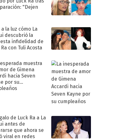
do por Luck Ra tras
eparación: "Dejen
"
ó a la luz cómo La
ui descubrió la
esta infidelidad de
 Ra con Tuli Acosta
nesperada muestra
mor de Gimena
rdi hacia Seven
e por su
pleaños
egalo de Luck Ra a La
ui antes de
rarse que ahora se
ió viral en redes