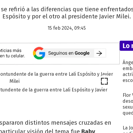
se refirió a las diferencias que tiene enfrentados
Espósito y por el otro al presidente Javier Milei.
15 feb 2024, 09:45
Lo 
Ánge
emba
actr
esco
ndente de la guerra entre Lali Espósito y Javier
Flor
deso
sexu
qued
ispararon distintos mensajes cruzadas en
La J
 particular visión del tema fue
Baby