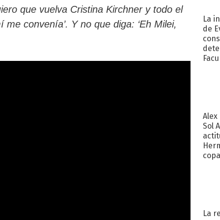
uiero que vuelva Cristina Kirchner y todo el
La i
í me convenía’. Y no que diga: ‘Eh Milei,
de E
cons
dete
Fac
Alex
Sol 
acti
Herm
copa
La r