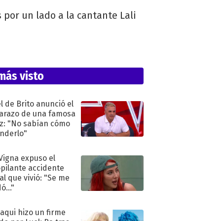
 por un lado a la cantante Lali
más visto
l de Brito anunció el
razo de una famosa
iz: "No sabían cómo
nderlo"
 Vigna expuso el
pilante accidente
al que vivió: "Se me
ó..."
oaqui hizo un firme