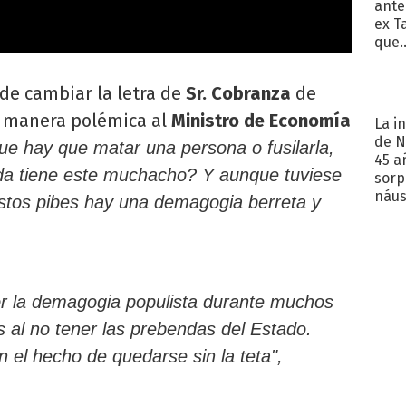
ante
ex T
que..
 de cambiar la letra de
Sr. Cobranza
de
e manera polémica al
Ministro de Economía
La i
de N
que hay que matar una persona o fusilarla,
45 a
a tiene este muchacho? Y aunque tuviese
sorp
náuse
estos pibes hay una demagogia berreta y
r la demagogia populista durante muchos
 al no tener las prebendas del Estado.
n el hecho de quedarse sin la teta",