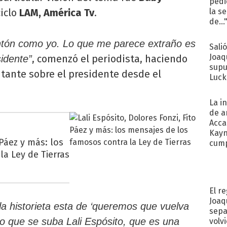
pedi
ciclo
LAM, América Tv
.
la s
de...
entón como yo. Lo que me parece extraño es
Sali
Joaq
, comenzó el periodista, haciendo
idente”
supu
ntante sobre el presidente desde el
Luck
La i
de a
Acca
Kayn
 Páez y más: los
cum
a Ley de Tierras
El r
Joaq
la historieta esta de ‘queremos que vuelva
sepa
o que se suba Lali Espósito, que es una
volv