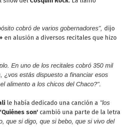
el show del
Cosquín Rock
. La llamó
dijo
pósito cobró de varios gobernadores",
+
en alusión a diversos recitales que hizo
plo. En uno de los recitales cobró 350 mil
, ¿vos estás dispuesto a financiar esos
el alimento a los chicos del Chaco?".
ali
le había dedicado una canción a
"los
'Quiénes son'
cambió una parte de la letra
, que si digo, que si bebo, que si vivo del