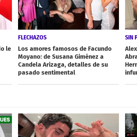
FLECHAZOS
SIN 
o le
Los amores famosos de Facundo
Alex
Moyano: de Susana Giménez a
Abr
Candela Arizaga, detalles de su
Her
pasado sentimental
inf