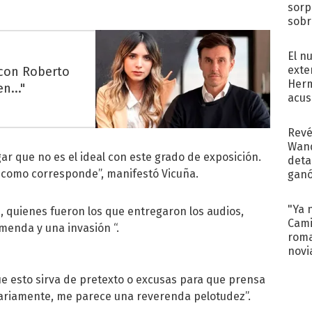
sorp
sobr
regr
El n
exte
 con Roberto
Herm
n..."
acus
Pinc
"Tra
Revé
Wand
ar que no es el ideal con este grado de exposición.
detal
 como corresponde”, manifestó Vicuña.
ganó
próx
"Ya 
 quienes fueron los que entregaron los audios,
Cami
menda y una invasión “.
roma
novi
decl
 esto sirva de pretexto o excusas para que prensa
ariamente, me parece una reverenda pelotudez”.