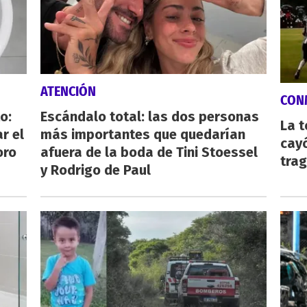
ATENCIÓN
CON
o:
Escándalo total: las dos personas
La 
r el
más importantes que quedarían
cayó
oro
afuera de la boda de Tini Stoessel
tra
y Rodrigo de Paul