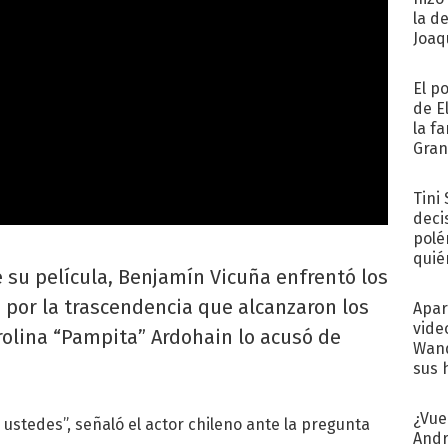
la d
Joaqu
El p
de E
la f
Gra
desa
Tini
deci
polé
quié
 su película, Benjamín Vicuña enfrentó los
afue
 por la trascendencia que alcanzaron los
Apar
vide
rolina “Pampita” Ardohain lo acusó de
Wand
sus 
¿Vue
 ustedes”, señaló el actor chileno ante la pregunta
Andr