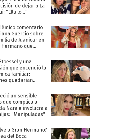
ecisión de dejar a La
i: "Ella lo..."
olémico comentario
liana Guercio sobre
amilia de Juanicar en
n Hermano que
tó la furia en redes
 Stoessel y una
sión que encendió la
mica familiar:
nes quedarían
ra de su boda
eció un sensible
o que complica a
a Nara e involucra a
hijas: "Manipuladas"
lve a Gran Hermano?
ea del Boca