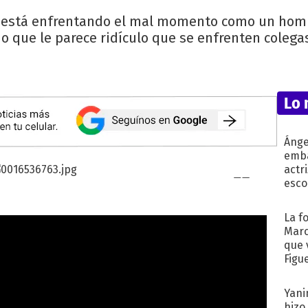
e está enfrentando el mal momento como un homb
ijo que le parece ridículo que se enfrenten colega
Lo 
Ánge
emba
actr
esco
La f
Marc
que 
Figu
Yani
hizo