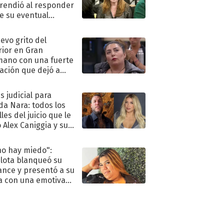
rendió al responder
e su eventual
eso al reality
uevo grito del
rior en Gran
ano con una fuerte
ación que dejó a
oya en shock:
idora"
s judicial para
a Nara: todos los
les del juicio que le
 Alex Caniggia y sus
imos pasos
no hay miedo":
lota blanqueó su
nce y presentó a su
a con una emotiva
aración de amor