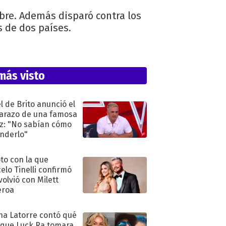
re. Además disparó contra los
s de dos países.
más visto
l de Brito anunció el
razo de una famosa
iz: "No sabían cómo
nderlo"
oto con la que
elo Tinelli confirmó
volvió con Milett
eroa
na Latorre contó qué
 que Luck Ra tomara