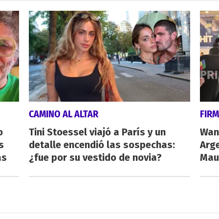
CAMINO AL ALTAR
FIRM
o
Tini Stoessel viajó a París y un
Wand
s
detalle encendió las sospechas:
Arge
as
¿fue por su vestido de novia?
Maur