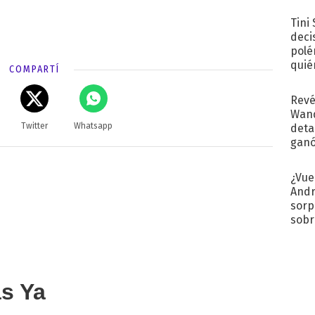
con..
Tini
deci
polé
quié
COMPARTÍ
afue
Revé
Wand
Twitter
Whatsapp
detal
ganó
próx
¿Vue
Andr
sorp
sobr
regr
as Ya