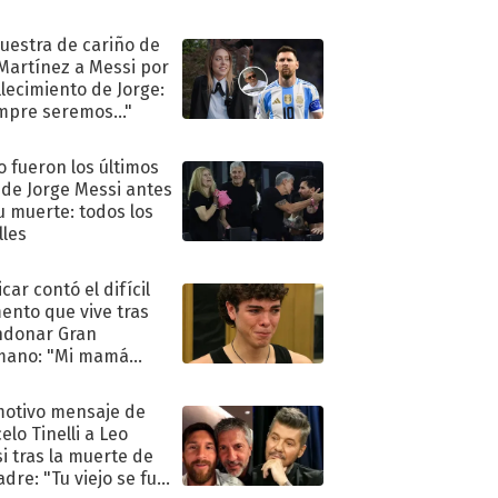
uestra de cariño de
 Martínez a Messi por
allecimiento de Jorge:
mpre seremos..."
 fueron los últimos
 de Jorge Messi antes
u muerte: todos los
lles
car contó el difícil
nto que vive tras
ndonar Gran
mano: "Mi mamá
ió..."
motivo mensaje de
elo Tinelli a Leo
i tras la muerte de
adre: "Tu viejo se fue