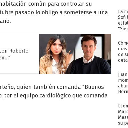
habitación común para controlar su
ctubre pasado lo obligó a someterse a una
La m
Sofi
iano.
el f
"Sie
Cómo
días
 con Roberto
de s
n..."
deta
Juani
mome
aba
 porteño, quien también comanda “Buenos
Her
 por el equipo cardiológico que comanda
recib
El e
Marc
Mess
su p