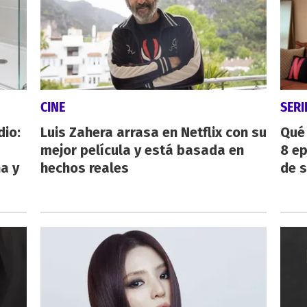
CINE
SERI
dio:
Luis Zahera arrasa en Netflix con su
Qué 
mejor película y está basada en
8 ep
ha y
hechos reales
de 