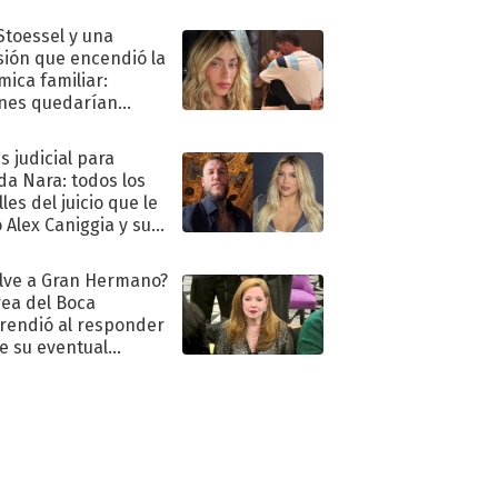
."
 Stoessel y una
sión que encendió la
mica familiar:
nes quedarían
ra de su boda
s judicial para
a Nara: todos los
les del juicio que le
 Alex Caniggia y sus
imos pasos
lve a Gran Hermano?
ea del Boca
rendió al responder
e su eventual
eso al reality