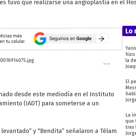
s tuvo que realizarse una angioplastia en el Hos
Lo 
Yani
hizo
la d
Joaqu
El p
Mess
nado desde este mediodía en el Instituto
habl
Jorg
tamiento (IADT) para someterse a un
La i
que 
tras
n levantado” y “Bendita” señalaron a Télam
Jorg