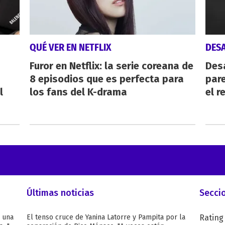
QUÉ VER EN NETFLIX
DES
Furor en Netflix: la serie coreana de
Des
8 episodios que es perfecta para
pare
l
los fans del K-drama
el r
Últimas noticias
Secci
ó una
El tenso cruce de Yanina Latorre y Pampita por la
Rating