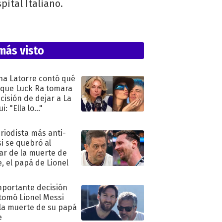
pital Italiano.
más visto
na Latorre contó qué
 que Luck Ra tomara
ecisión de dejar a La
i: "Ella lo..."
eriodista más anti-
i se quebró al
ar de la muerte de
e, el papá de Lionel
mportante decisión
tomó Lionel Messi
 la muerte de su papá
e