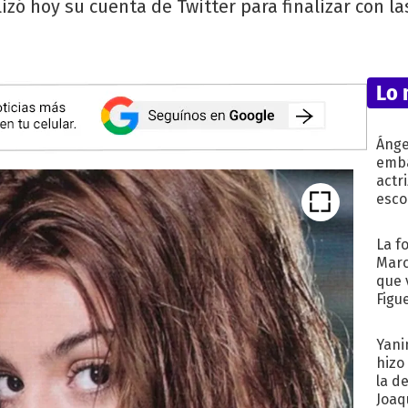
izó hoy su cuenta de Twitter para finalizar con l
Lo 
Ánge
emba
actr
esco
La f
Marc
que 
Figu
Yani
hizo
la d
Joaqu