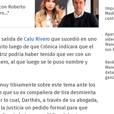
Pinc
"Tra
 con Roberto
Impu
n..."
Medi
cont
Apar
a salida de
Calu Rivero
que sucedió en uno
vide
Wand
to luego de que Crónica indicara que el
sus 
triz podría haber tenido que ver con un
ro, al que luego se le puso nombre y
Revé
Wand
detal
ganó
próx
ó muy tibiamente sobre este tema ante los
re que su ex compañera de tira desmienta
 lo cual, Darthés, a través de su abogada,
 la Justicia un pedido formal para que