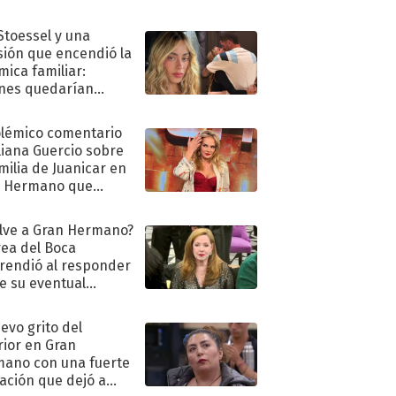
 Stoessel y una
sión que encendió la
mica familiar:
nes quedarían
ra de su boda
olémico comentario
liana Guercio sobre
amilia de Juanicar en
n Hermano que
tó la furia en redes
lve a Gran Hermano?
ea del Boca
rendió al responder
e su eventual
eso al reality
uevo grito del
rior en Gran
ano con una fuerte
ación que dejó a