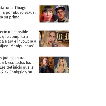
oya en shock:
idora"
taron a Thiago
na por abuso sexual
ra su prima
eció un sensible
o que complica a
a Nara e involucra a
hijas: "Manipuladas"
s judicial para
a Nara: todos los
les del juicio que le
 Alex Caniggia y sus
imos pasos