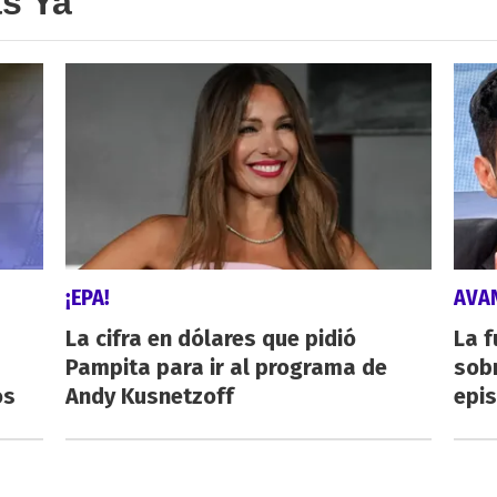
as Ya
¡EPA!
AVA
La cifra en dólares que pidió
La f
Pampita para ir al programa de
sob
os
Andy Kusnetzoff
epi