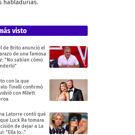
as habladurías.
más visto
l de Brito anunció el
razo de una famosa
iz: "No sabían cómo
nderlo"
oto con la que
elo Tinelli confirmó
volvió con Milett
eroa
na Latorre contó qué
 que Luck Ra tomara
ecisión de dejar a La
i: "Ella lo..."