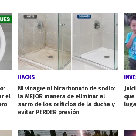
HACKS
INVE
o:
Ni vinagre ni bicarbonato de sodio:
Juic
r el
la MEJOR manera de eliminar el
que 
oro
sarro de los orificios de la ducha y
luga
evitar PERDER presión