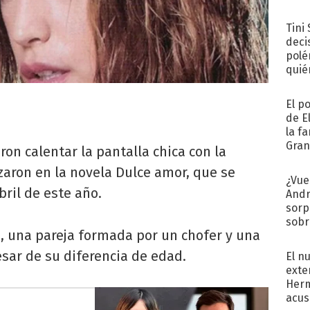
Tini
deci
polé
quié
afue
El p
de E
la f
Gra
ron calentar la pantalla chica con la
desa
zaron en la novela Dulce amor, que se
¿Vue
bril de este año.
Andr
sorp
sobr
a, una pareja formada por un chofer y una
regr
sar de su diferencia de edad.
El n
exte
Herm
acus