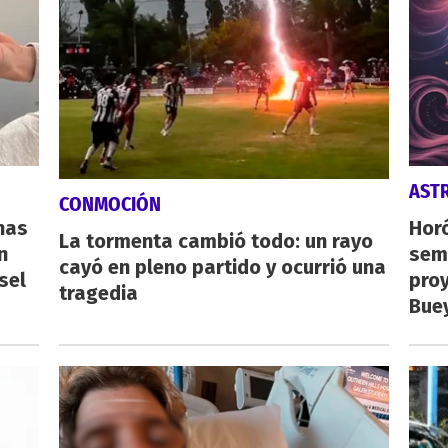
AST
CONMOCIÓN
nas
Horó
La tormenta cambió todo: un rayo
n
sema
cayó en pleno partido y ocurrió una
sel
proy
tragedia
Buey