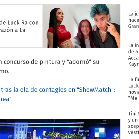
La j
hace
 de Luck Ra con
Gra
razón a La
La i
de a
Acca
n concurso de pintura y "adornó" su
Kayn
cum
smo.
La f
Luck
 tras la ola de contagios en "ShowMatch":
novi
"Me e
nea"
Tini 
y un
sosp
vest