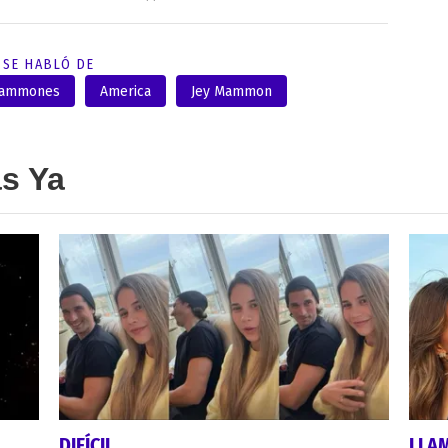
SE HABLÓ DE
Mammones
America
Jey Mammon
as Ya
DIFÍCIL
LLA