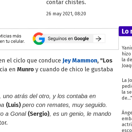
contar chistes.
26 may 2021, 08:20
Lo 
Yani
hizo
en el ciclo que conduce
Jey Mammon
, "Los
la d
Joaqu
ncia en
Munro
y cuando de chico le gustaba
La J
pedi
la s
 uno atrás del otro, y los contaba en
de...
(Luis)
ina
pero con remates, muy seguido.
Ánge
(Sergio)
iro a Gonal
, es un genio, le mando
emba
tor.
actr
esco