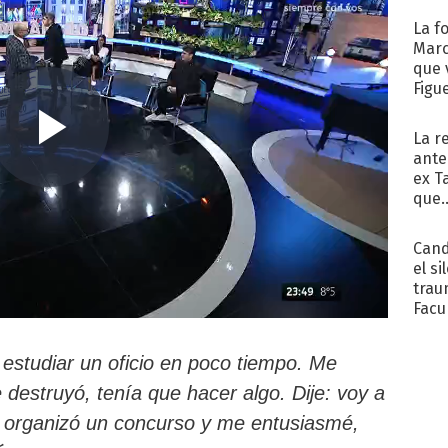
La f
Marc
que 
Figu
La r
ante
ex T
que..
Cand
el si
trau
Facu
"Teng
 estudiar un oficio en poco tiempo. Me
destruyó, tenía que hacer algo. Dije: voy a
a organizó un concurso y me entusiasmé,