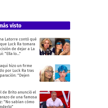
más visto
na Latorre contó qué
 que Luck Ra tomara
ecisión de dejar a La
i: "Ella lo..."
oaqui hizo un firme
do por Luck Ra tras
eparación: "Dejen
"
l de Brito anunció el
razo de una famosa
iz: "No sabían cómo
nderlo"