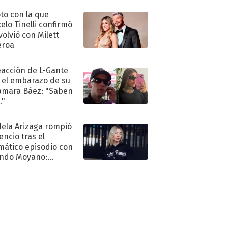
oto con la que
elo Tinelli confirmó
volvió con Milett
eroa
eacción de L-Gante
 el embarazo de su
amara Báez: "Saben
."
ela Arizaga rompió
lencio tras el
mático episodio con
ndo Moyano:
o..."