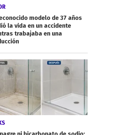
OR
reconocido modelo de 37 años
ió la vida en un accidente
ntras trabajaba en una
ducción
KS
inagre ni bicarbonato de sodio: