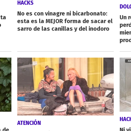
HACKS
DOL
No es con vinagre ni bicarbonato:
sta
Un 
esta es la MEJOR forma de sacar el
o
perd
sarro de las canillas y del inodoro
mie
pro
HAC
ATENCIÓN
a de
Ni v