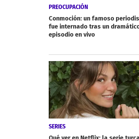
PREOCUPACIÓN
Conmoción: un famoso periodi
fue internado tras un dramátic
episodio en vivo
SERIES
Qué ver en Netflix: la serie turc