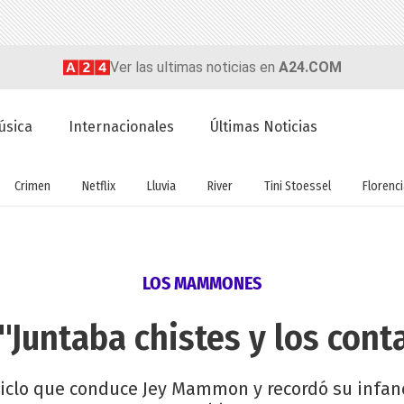
Ver las ultimas noticias en
A24.COM
úsica
Internacionales
Últimas Noticias
Crimen
Netflix
Lluvia
River
Tini Stoessel
Florenc
LOS MAMMONES
 "Juntaba chistes y los con
l ciclo que conduce Jey Mammon y recordó su infa