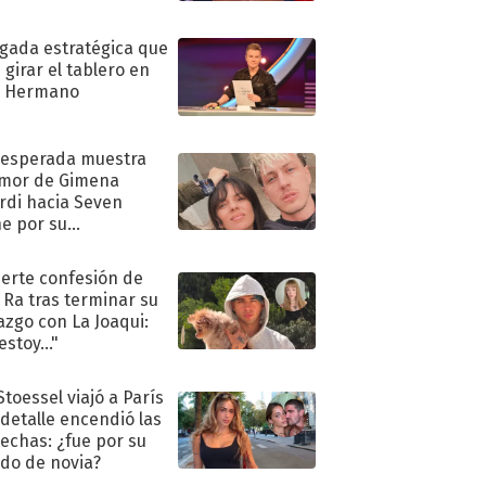
ugada estratégica que
 girar el tablero en
n Hermano
nesperada muestra
mor de Gimena
rdi hacia Seven
e por su
pleaños
uerte confesión de
 Ra tras terminar su
azgo con La Joaqui:
stoy..."
Stoessel viajó a París
 detalle encendió las
echas: ¿fue por su
ido de novia?