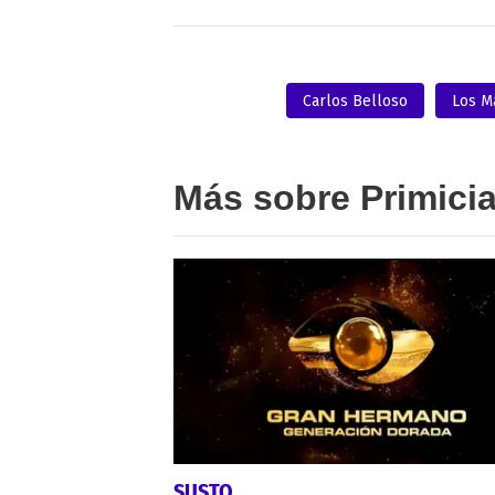
Carlos Belloso
Los 
Más sobre Primici
SUSTO