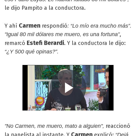
le dijo Pampito a la conductora.
Carmen
Y ahí
respondió
: “Lo mío era mucho más”.
,
"Igual 80 mil dólares me muero, es una fortuna”
Estefi Berardi
remarcó
. Y la conductora le dijo:
“¿Y 500 qué opinas?”.
reaccionó
"No Carmen, me muero, mato a alguien",
Carmen
la panelista al instante. Y
explicó:
“Dejá