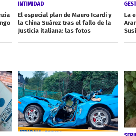
INTIMIDAD
GES
nzia
El especial plan de Mauro Icardi y
La e
engo
la China Suárez tras el fallo de la
Aran
Justicia italiana: las fotos
Susi
SERI