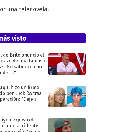
por una telenovela.
más visto
l de Brito anunció el
razo de una famosa
iz: "No sabían cómo
nderlo"
oaqui hizo un firme
do por Luck Ra tras
eparación: "Dejen
"
 Vigna expuso el
pilante accidente
al que vivió: "Se me