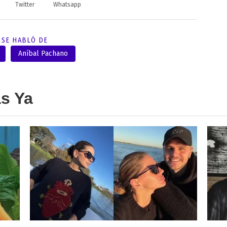
Twitter
Whatsapp
SE HABLÓ DE
Aníbal Pachano
as Ya