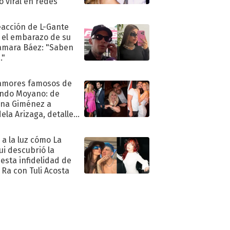
ió viral en redes
eacción de L-Gante
 el embarazo de su
amara Báez: "Saben
."
amores famosos de
ndo Moyano: de
na Giménez a
ela Arizaga, detalles
u pasado
imental
ó a la luz cómo La
ui descubrió la
esta infidelidad de
 Ra con Tuli Acosta