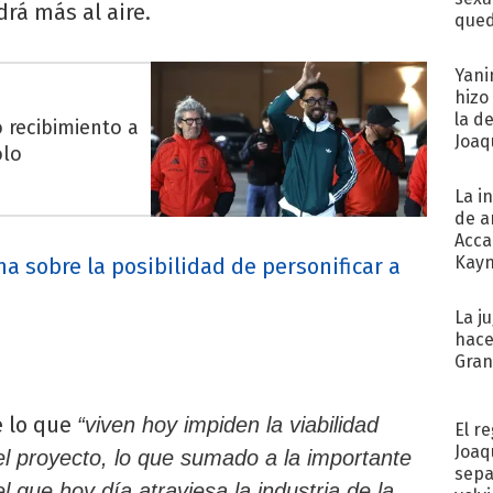
rá más al aire.
qued
Yani
hizo
la d
o recibimiento a
Joaqu
olo
La i
de a
Acca
Kayn
a sobre la posibilidad de personificar a
cum
La j
hace
Gra
e lo que
“viven hoy impiden la viabilidad
El r
Joaq
el proyecto, lo que sumado a la importante
sepa
l que hoy día atraviesa la industria de la