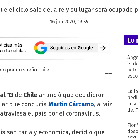
ue el ciclo sale del aire y su lugar será ocupado 
16 jun 2020, 19:55
Lo 
Ánge
emba
actr
esco
La J
al 13
de
Chile
anunció que decidieron
pedi
elar que conducía
Martín Cárcamo
, a raíz
la s
de...
traviesa el país por el coronavirus.
Flor
is sanitaria y economica, decidió que
deso
sexu