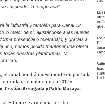
volv
n de suspender la temporada”.
La r
ante
ex T
ra la industria y también para Canal 13.
que..
o lo mejor de sí, ajustándose a las nuevas
Los 
orma presencial o teletrabajo, y gracias a
Facu
da uno, hemos podido mantener una oferta
Susa
Cand
en todas nuestras plataformas. Mi
de s
, afirmó.
sent
Sali
Joaq
supu
s, el canal pondrá nuevamente en pantalla
Luck
”
, emitida originalmente en 2012 y
, Cristián Arriagada y Pablo Macaya.
 se estrenó se armó una terrible