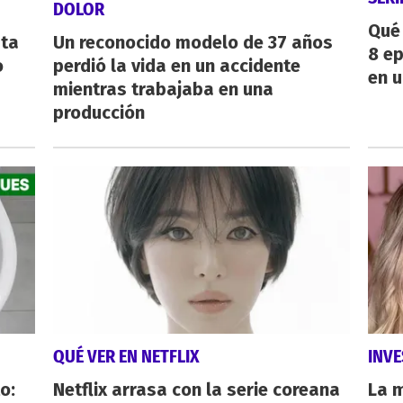
DOLOR
Qué 
sta
Un reconocido modelo de 37 años
8 ep
o
perdió la vida en un accidente
en u
mientras trabajaba en una
producción
QUÉ VER EN NETFLIX
INVE
o:
Netflix arrasa con la serie coreana
La 