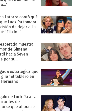
ó..."
na Latorre contó qué
 que Luck Ra tomara
ecisión de dejar a La
i: "Ella lo..."
nesperada muestra
mor de Gimena
rdi hacia Seven
e por su
pleaños
ugada estratégica que
 girar el tablero en
n Hermano
egalo de Luck Ra a La
ui antes de
rarse que ahora se