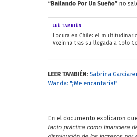
“Bailando Por Un Sueño”
no sald
LEÉ TAMBIÉN
Locura en Chile: el multitudinari
Vozinha tras su llegada a Colo C
LEER TAMBIÉN
:
Sabrina Garciaren
Wanda: "¡Me encantaría!"
En el documento explicaron qu
tanto práctica como financiera d
disminución de los ingresos por e