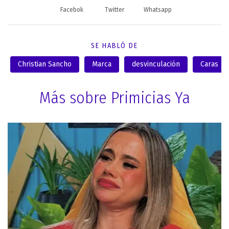
Facebok
Twitter
Whatsapp
SE HABLÓ DE
Christian Sancho
Marca
desvinculación
Caras
Más sobre Primicias Ya